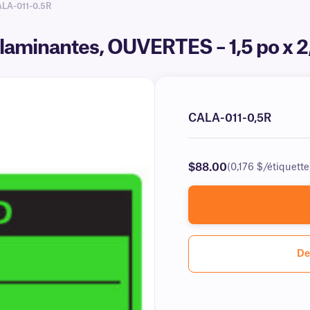
ALA-011-0.5R
-laminantes, OUVERTES – 1,5 po x 
CALA-011-0,5R
$88.00
(0,176 $/étiquette
De