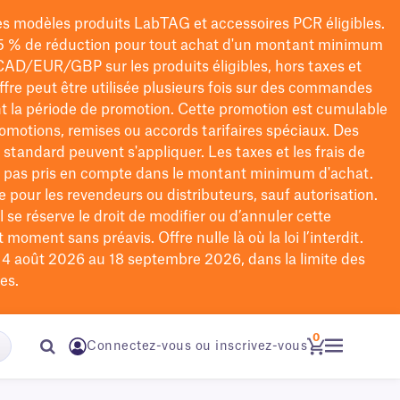
les modèles
produits LabTAG
et accessoires PCR éligibles.
5 % de réduction pour tout achat d'un montant minimum
CAD/EUR/GBP
sur les produits éligibles
, hors taxes et
offre peut être utilisée plusieurs fois sur des commandes
t la période de promotion.
Cette promotion est cumulable
omotions, remises ou accords tarifaires spéciaux.
Des
n standard peuvent s'appliquer. Les taxes et les frais de
nt pas pris en compte dans le montant minimum d'achat.
e pour les revendeurs ou distributeurs, sauf autorisation.
 se réserve le droit de
modifier
ou d’annuler cette
moment sans préavis. Offre nulle là où la loi l’interdit.
u 4 août 2026 au 18 septembre 2026, dans la limite des
es.
0
Connectez-vous ou inscrivez-vous