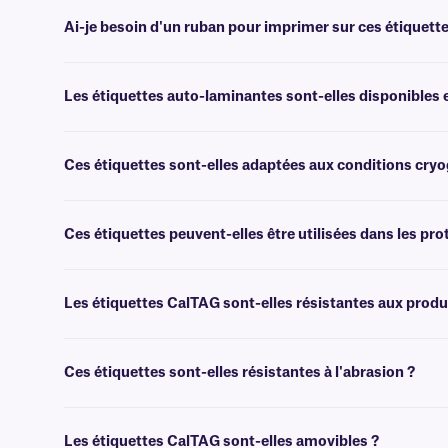
Ai-je besoin d'un ruban pour imprimer sur ces étiquette
Non, les étiquettes auto-laminantes CalTAG™ sont inscriptibles.
Les étiquettes auto-laminantes sont-elles disponibles 
Oui, nous proposons également des étiquettes auto-laminantes en 
Ces étiquettes sont-elles adaptées aux conditions cry
Non, les étiquettes CalTAG résistent aux températures de congélat
cryogéniques, nous vous recommandons notre
étiquettes NitroTA
Ces étiquettes peuvent-elles être utilisées dans les prot
Non, les étiquettes CalTAG résistent à des températures pouvant atte
Les étiquettes CalTAG sont-elles résistantes aux produ
Oui, après avoir appliqué un film protecteur transparent, ces étiquette
Ces étiquettes sont-elles résistantes à l'abrasion ?
Oui, le laminage offre une protection contre une utilisation intensive
Les étiquettes CalTAG sont-elles amovibles ?