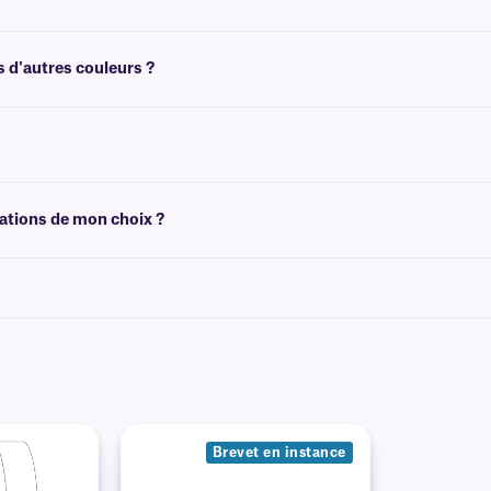
ec les gants, conçu pour être facile à retirer, et ne laissent aucune trace d'étiq
P
.
s d'autres couleurs ?
 une variété de couleurs, y compris avec du texte de différentes couleurs. Pour
ettes vierges auto-laminantes, nous recommandons
Print-N-Shield™
.
mations de mon choix ?
es graphiques et des logos en couleur, ainsi que du texte unique, afin de répond
Brevet en instance