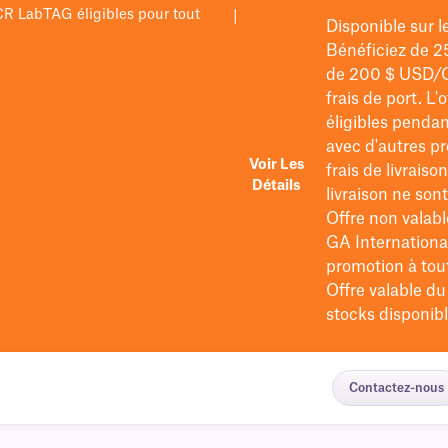
PCR LabTAG éligibles pour tout
|
Disponible sur 
Bénéficiez de 2
de 200 $
USD/
frais de port
. L'
éligibles pendan
avec d'autres pr
Voir Les
frais de livraiso
Détails
livraison ne so
Offre non valabl
GA International
promotion à tout 
Offre valable d
stocks disponibl
Contactez-nous