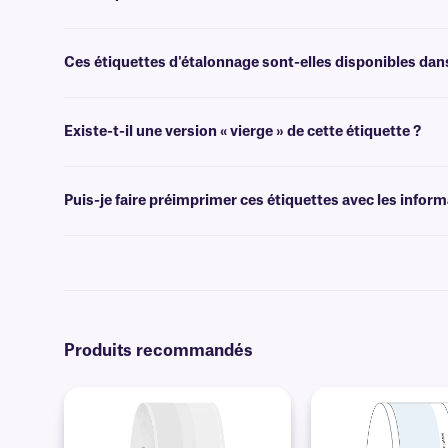
Oui, les étiquettes CalTAG sont recouvertes d'un adhésif compatible av
permanentes, nous recommandons notre
étiquettes de classe SLT
Ces étiquettes d'étalonnage sont-elles disponibles dan
Oui, nous proposons nos étiquettes d'étalonnage auto-laminantes dans
technique
.
Existe-t-il une version « vierge » de cette étiquette ?
Non, CalTAG n'est pas disponible en version vierge. Pour les étiqu
Puis-je faire préimprimer ces étiquettes avec les infor
Oui, nous pouvons fournir nos étiquettes CalTAG préimprimées avec d
notre
options d'impression personnalisée
.
Produits recommandés