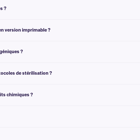
s ?
en version imprimable ?
version imprimable, sous notre marque
Print-N-Shield™
.
ogéniques ?
ion (-80 °C), mais ne sont pas recommandées pour les environnements cryogéni
G®
.
ocoles de stérilisation ?
indre +72 °C. Pour les étiquettes laminées qui résistent également aux protocole
its chimiques ?
s peuvent résister à l'exposition à des produits chimiques agressifs, tels que l'acé
, notamment contre les rayures et l'abrasion.