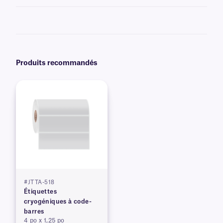
Non, les étiquettes thermiques directes deviennent entièrement noires
lorsqu'elles sont exposées à des températures élevées et ne doivent pas
être utilisées pour des applications à haute température. Certains
produits chimiques ont un effet similaire et doivent également être
évités.
Produits recommandés
#JTTA-518
Étiquettes
cryogéniques à code-
barres
4 po x 1,25 po