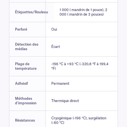
1 000 ( mandrin de 1 pouce), 2
Étiquettes/Rouleau
000 ( mandrin de 3 pouces)
Perforé
Oui
Détection des
Écart
médias
Plage de
-196 °C à +93 °C (-320,8 °F à 199,4
température
°F)
Adhésif
Permanent
Méthodes
Thermique direct
d'impression
Cryogénique (-196 °C), surgélation
Résistances
(-80 °C)