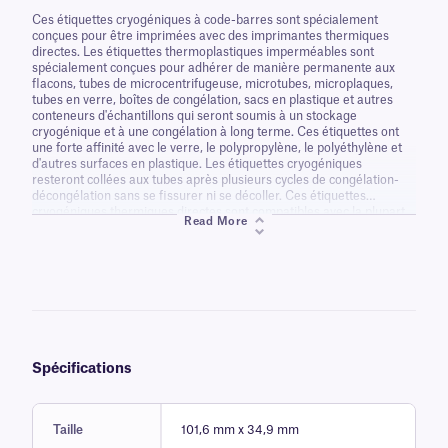
Ces étiquettes cryogéniques à code-barres sont spécialement
conçues pour être imprimées avec des imprimantes thermiques
directes. Les étiquettes thermoplastiques imperméables sont
spécialement conçues pour adhérer de manière permanente aux
flacons, tubes de microcentrifugeuse, microtubes, microplaques,
tubes en verre, boîtes de congélation, sacs en plastique et autres
conteneurs d'échantillons qui seront soumis à un stockage
cryogénique et à une congélation à long terme. Ces étiquettes ont
une forte affinité avec le verre, le polypropylène, le polyéthylène et
d'autres surfaces en plastique. Les étiquettes cryogéniques
resteront collées aux tubes après plusieurs cycles de congélation-
décongélation sans se fissurer ni se décoller. Ces étiquettes
cryogéniques thermiques directes sont compatibles avec la plupart
Read More
des systèmes de stockage cryogéniques sans aucun obstacle ni
risque d'être grattées. Ces étiquettes ne nécessitent pas de
laminage pour fonctionner.
Spécifications
Taille
101,6 mm x 34,9 mm