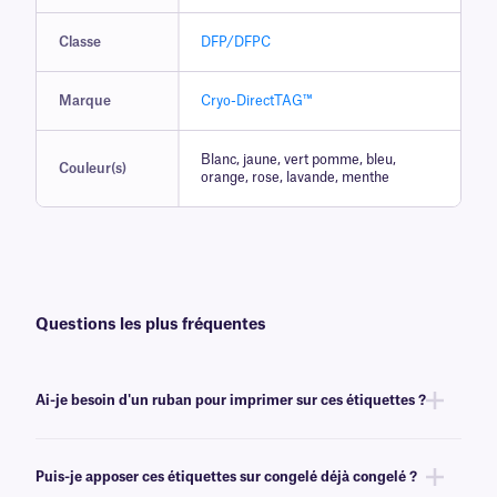
Classe
DFP/DFPC
Marque
Cryo-DirectTAG™
Blanc, jaune, vert pomme, bleu,
Couleur(s)
orange, rose, lavande, menthe
Questions les plus fréquentes
Ai-je besoin d'un ruban pour imprimer sur ces étiquettes ?
Non, les étiquettes Cryo-DirectTAG ne nécessitent ni encre ni ruban.
Elles peuvent toutefois être imprimées avec certains modèles transfert
Puis-je apposer ces étiquettes sur congelé déjà congelé ?
thermique à impression thermique directe ou transfert thermique . Pour