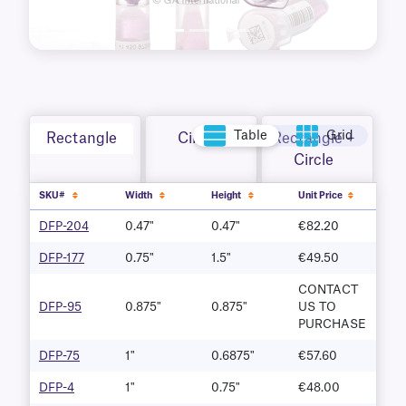
Table
Grid
Rectangle
Circle
Rectangle +
Circle
SKU#
Width
Height
Unit Price
DFP-204
0.47"
0.47"
€82.20
DFP-177
0.75"
1.5"
€49.50
CONTACT
DFP-95
0.875"
0.875"
US TO
PURCHASE
DFP-75
1"
0.6875"
€57.60
DFP-4
1"
0.75"
€48.00