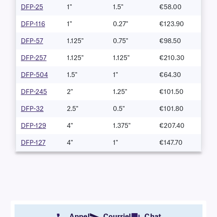
DFP-25
1"
1.5"
€58.00
DFP-116
1"
0.27"
€123.90
DFP-57
1.125"
0.75"
€98.50
DFP-257
1.125"
1.125"
€210.30
DFP-504
1.5"
1"
€64.30
DFP-245
2"
1.25"
€101.50
DFP-32
2.5"
0.5"
€101.80
DFP-129
4"
1.375"
€207.40
DFP-127
4"
1"
€147.70