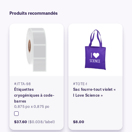
évités.
Produits recommandés
#JTTA-98
#TOTE-1
Étiquettes
Sac fourre-tout violet «
cryogéniques à code-
I Love Science »
barres
0,875 po x 0,875 po
$37.60
($0.038/label)
$8.00