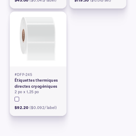
$45.00
($0.045/label)
$119.30
($0.06/set)
#DFP-245
Étiquettes thermiques
directes cryogéniques
2 po x 1,25 po
$92.20
($0.092/label)