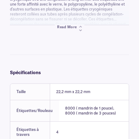
une forte affinité avec le verre, le polypropylène, le polyéthylène et
d'autres surfaces en plastique. Les étiquettes cryogéniques
resteront collées aux tubes après plusieurs cycles de congélation-
décongélation sans se fissurer ni se décoller. Ces étiquettes
cryogéniques thermiques directes sont compatibles avec la plupart
Read More
des systèmes de stockage cryogéniques sans aucun obstacle ni
risque d'être grattées. Ces étiquettes ne nécessitent pas de
laminage pour fonctionner.
Spécifications
Taille
22,2 mm x 22,2 mm
8000 ( mandrin de 1 pouce),
Étiquettes/Rouleau
8000 ( mandrin de 3 pouces)
Étiquettes à
4
travers