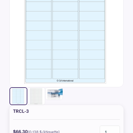
TRCL-3
$66.30
(0,138 $/étiquette)