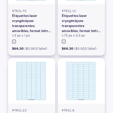
#TRCL-70
#TRCL-13
Étiquettes laser
Étiquettes laser
cryogéniques
cryogéniques
transparentes
transparentes
amovibles, format lettre
amovibles, format lettre
1,5 po x 1 po
1,75 po x 0,5 po
US
US
$66.30
($0.083/label)
$66.30
($0.052/label)
#TRCL-23
#TRCL-6