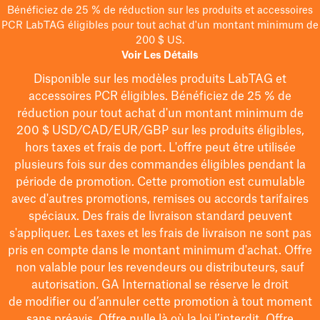
Bénéficiez de 25 % de réduction sur les produits et accessoires
PCR LabTAG éligibles pour tout achat d'un montant minimum de
200 $ US.
Voir Les Détails
Disponible sur les modèles
produits LabTAG
et
accessoires PCR éligibles. Bénéficiez de 25 % de
réduction pour tout achat d'un montant minimum de
200 $
USD/CAD/EUR/GBP
sur les produits éligibles
,
hors taxes et frais de port
. L'offre peut être utilisée
plusieurs fois sur des commandes éligibles pendant la
période de promotion.
Cette promotion est cumulable
avec d'autres promotions, remises ou accords tarifaires
spéciaux.
Des frais de livraison standard peuvent
s'appliquer. Les taxes et les frais de livraison ne sont pas
pris en compte dans le montant minimum d'achat. Offre
non valable pour les revendeurs ou distributeurs, sauf
autorisation. GA International se réserve le droit
de
modifier
ou d’annuler cette promotion à tout moment
sans préavis. Offre nulle là où la loi l’interdit. Offre