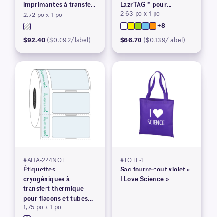
imprimantes à transfert
LazrTAG™ pour
2,63 po x 1 po
thermique
imprimantes laser
2,72 po x 1 po
+8
$92.40
($0.092/label)
$66.70
($0.139/label)
#AHA-224NOT
#TOTE-1
Étiquettes
Sac fourre-tout violet «
cryogéniques à
I Love Science »
transfert thermique
pour flacons et tubes
1,75 po x 1 po
congelés