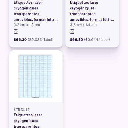
Étiquettes laser
Étiquettes laser
cryogéniques
cryogéniques
transparentes
transparentes
amovibles, format lettre
amovibles, format lettre
3,2 cm x 1,3 cm
3,6 cm x 1,4 cm
US
US
$66.30
($0.033/label)
$66.30
($0.044/label)
#TRCL-12
Étiquettes laser
cryogéniques
transparentes