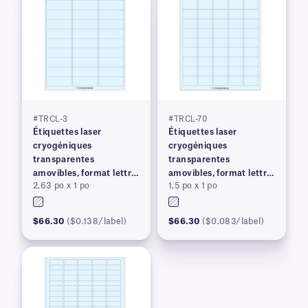
#TRCL-3
#TRCL-70
Étiquettes laser
Étiquettes laser
cryogéniques
cryogéniques
transparentes
transparentes
amovibles, format lettre
amovibles, format lettre
2,63 po x 1 po
1,5 po x 1 po
US
US
$66.30
($0.138/label)
$66.30
($0.083/label)