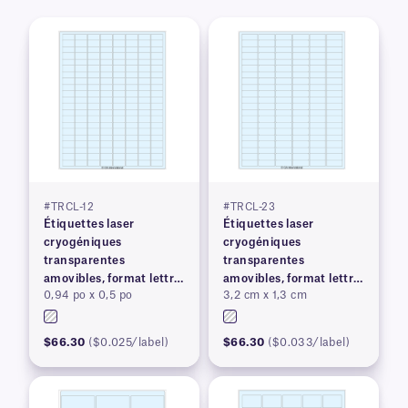
#TRCL-12
#TRCL-23
Étiquettes laser
Étiquettes laser
cryogéniques
cryogéniques
transparentes
transparentes
amovibles, format lettre
amovibles, format lettre
0,94 po x 0,5 po
3,2 cm x 1,3 cm
US
US
$66.30
($0.025/label)
$66.30
($0.033/label)