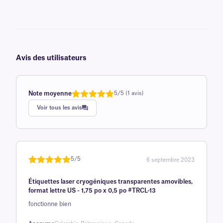
Avis des utilisateurs
Note moyenne
5/5 (1 avis)
Note
1
de 5,0
Voir tous les avis
sur 5
basée sur
avis client
5/5
6 septembre 2023
Noté
une
5
sur
Étiquettes laser cryogéniques transparentes amovibles,
5 sur la
format lettre US - 1,75 po x 0,5 po #TRCL-13
base d'
fonctionne bien
évaluation
client