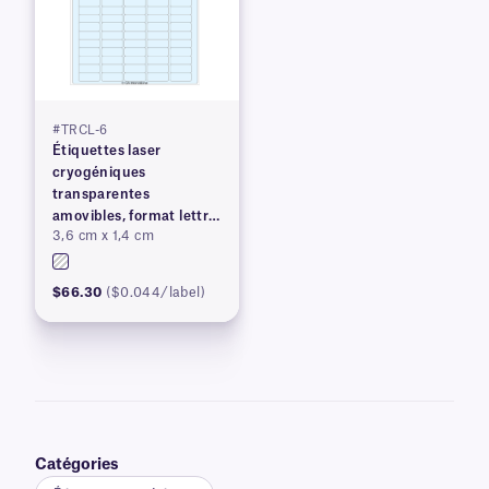
#TRCL-6
Étiquettes laser
cryogéniques
transparentes
amovibles, format lettre
3,6 cm x 1,4 cm
US
$66.30
($0.044/label)
Catégories