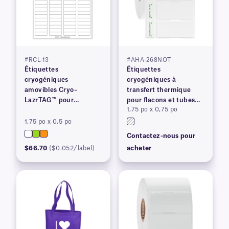
#RCL-13
#AHA-268NOT
Étiquettes
Étiquettes
cryogéniques
cryogéniques à
amovibles Cryo–
transfert thermique
LazrTAG™ pour
pour flacons et tubes
1,75 po x 0,75 po
imprimantes laser
congelés
1,75 po x 0,5 po
Contactez-nous pour
$66.70
($0.052/label)
acheter