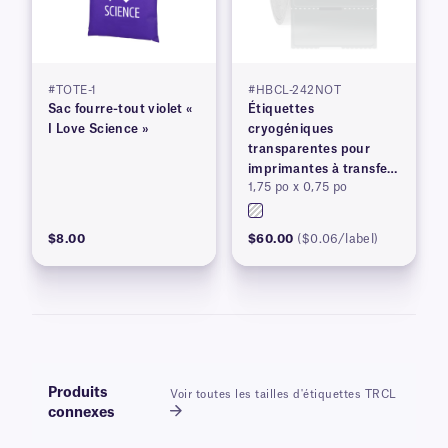
#TOTE-1
#HBCL-242NOT
Sac fourre-tout violet «
Étiquettes
I Love Science »
cryogéniques
transparentes pour
imprimantes à transfert
1,75 po x 0,75 po
thermique
$8.00
$60.00
($0.06/label)
Produits
Voir toutes les tailles d'étiquettes TRCL
connexes