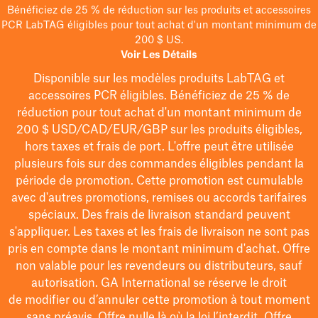
Bénéficiez de 25 % de réduction sur les produits et accessoires
PCR LabTAG éligibles pour tout achat d'un montant minimum de
200 $ US.
Voir Les Détails
Disponible sur les modèles
produits LabTAG
et
accessoires PCR éligibles. Bénéficiez de 25 % de
réduction pour tout achat d'un montant minimum de
200 $
USD/CAD/EUR/GBP
sur les produits éligibles
,
hors taxes et frais de port
. L'offre peut être utilisée
plusieurs fois sur des commandes éligibles pendant la
période de promotion.
Cette promotion est cumulable
avec d'autres promotions, remises ou accords tarifaires
spéciaux.
Des frais de livraison standard peuvent
s'appliquer. Les taxes et les frais de livraison ne sont pas
pris en compte dans le montant minimum d'achat. Offre
non valable pour les revendeurs ou distributeurs, sauf
autorisation. GA International se réserve le droit
de
modifier
ou d’annuler cette promotion à tout moment
sans préavis. Offre nulle là où la loi l’interdit. Offre