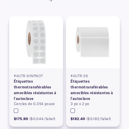
#AUTR-61NPNOT
#AUTR-56
Étiquettes
Étiquettes
thermotransférables
thermotransférables
amovibles résistantes à
amovibles résistantes à
l'autoclave
l'autoclave
Cercles de 0,354 pouce
3 po x 2 po
$175.90
($0.044/label)
$182.40
($0.182/label)