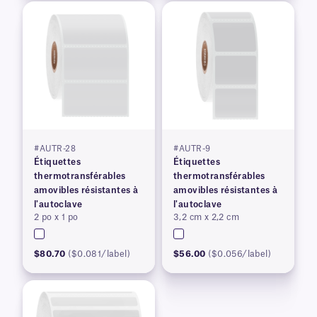
#AUTR-28
#AUTR-9
Étiquettes
Étiquettes
thermotransférables
thermotransférables
amovibles résistantes à
amovibles résistantes à
l'autoclave
l'autoclave
2 po x 1 po
3,2 cm x 2,2 cm
$80.70
($0.081/label)
$56.00
($0.056/label)