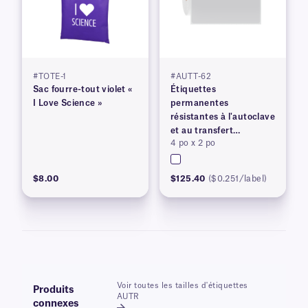
#TOTE-1
#AUTT-62
Sac fourre-tout violet «
Étiquettes
I Love Science »
permanentes
résistantes à l'autoclave
et au transfert
4 po x 2 po
thermique
$8.00
$125.40
($0.251/label)
Voir toutes les tailles d'étiquettes
Produits
AUTR
connexes