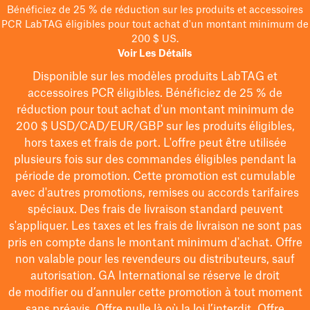
Bénéficiez de 25 % de réduction sur les produits et accessoires
PCR LabTAG éligibles pour tout achat d'un montant minimum de
200 $ US.
Voir Les Détails
Disponible sur les modèles
produits LabTAG
et
accessoires PCR éligibles. Bénéficiez de 25 % de
réduction pour tout achat d'un montant minimum de
200 $
USD/CAD/EUR/GBP
sur les produits éligibles
,
hors taxes et frais de port
. L'offre peut être utilisée
plusieurs fois sur des commandes éligibles pendant la
période de promotion.
Cette promotion est cumulable
avec d'autres promotions, remises ou accords tarifaires
spéciaux.
Des frais de livraison standard peuvent
s'appliquer. Les taxes et les frais de livraison ne sont pas
pris en compte dans le montant minimum d'achat. Offre
non valable pour les revendeurs ou distributeurs, sauf
autorisation. GA International se réserve le droit
de
modifier
ou d’annuler cette promotion à tout moment
sans préavis. Offre nulle là où la loi l’interdit. Offre