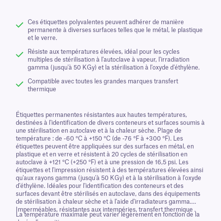
Ces étiquettes polyvalentes peuvent adhérer de manière
permanente à diverses surfaces telles que le métal, le plastique
et le verre.
Résiste aux températures élevées, idéal pour les cycles
multiples de stérilisation à l'autoclave à vapeur, l'irradiation
gamma (jusqu'à 50 KGy) et la stérilisation à l'oxyde d'éthylène.
Compatible avec toutes les grandes marques transfert
thermique
Étiquettes permanentes résistantes aux hautes températures,
destinées à l'identification de divers conteneurs et surfaces soumis à
une stérilisation en autoclave et à la chaleur sèche. Plage de
température : de -60 °C à +150 °C (de -76 °F à +300 °F). Les
étiquettes peuvent être appliquées sur des surfaces en métal, en
plastique et en verre et résistent à 20 cycles de stérilisation en
autoclave à +121 °C (+250 °F) et à une pression de 16,5 psi. Les
étiquettes et l'impression résistent à des températures élevées ainsi
qu'aux rayons gamma (jusqu'à 50 KGy) et à la stérilisation à l'oxyde
d'éthylène. Idéales pour l'identification des conteneurs et des
surfaces devant être stérilisés en autoclave, dans des équipements
de stérilisation à chaleur sèche et à l'aide d'irradiateurs gamma.
Imperméables, résistantes aux intempéries, transfert thermique .
La température maximale peut varier légèrement en fonction de la