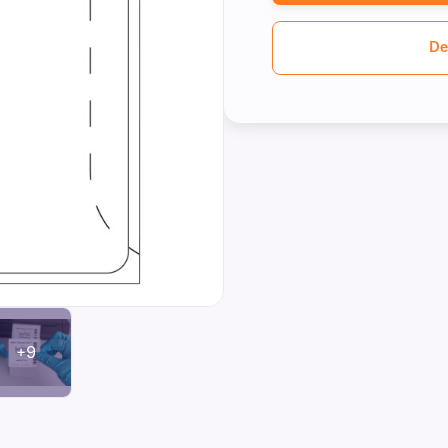
De
+9