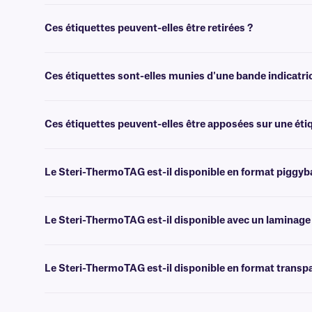
Oui, Steri-ThermoTAG est disponible dans une large gamme de coul
Ces étiquettes peuvent-elles être retirées ?
Non, les étiquettes de la gamme AUTT sont dotées d'un adhésif perma
notre
étiquettes de classe AUTR
.
Ces étiquettes sont-elles munies d'une bande indicatrice
Non, les étiquettes de classe AUTT ne sont pas dotées d'une bande i
proposons notre
étiquettes de classe SAUP
.
Ces étiquettes peuvent-elles être apposées sur une étiq
Non, les étiquettes de la gamme AUTT ne sont pas conçues pour êtr
de recouvrement de la gamme BOA
transfert thermique .
Le Steri-ThermoTAG est-il disponible en format piggyb
Non, le Steri-ThermoTAG n'est pas disponible au format « piggyback 
Le Steri-ThermoTAG est-il disponible avec un laminage
Non, nous ne proposons pas de version plastifiée du Steri-ThermoTAG
vous recommandons notre
étiquettes de classe SLPA
.
Le Steri-ThermoTAG est-il disponible en format transp
Non, nous ne proposons pas de version transparente du Steri-Ther