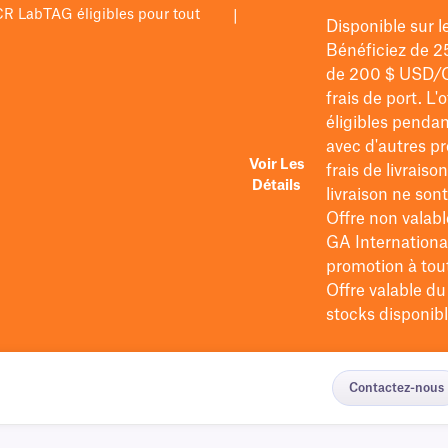
PCR LabTAG éligibles pour tout
|
Disponible sur 
Bénéficiez de 2
de 200 $
USD/
frais de port
. L'
éligibles pendan
avec d'autres pr
Voir Les
frais de livraiso
Détails
livraison ne so
Offre non valabl
GA International
promotion à tout 
Offre valable d
stocks disponibl
Contactez-nous