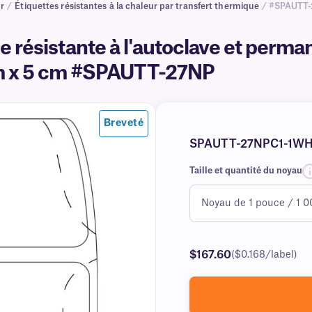
ur
/
Étiquettes résistantes à la chaleur par transfert thermique
/ #SPAUTT
e résistante à l'autoclave et perma
m x 5 cm #SPAUTT-27NP
Breveté
SPAUTT-27NPC1-1W
Taille et quantité du noyau
$167.60
($0.168/label)