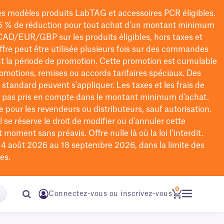
les modèles
produits LabTAG
et accessoires PCR éligibles.
5 % de réduction pour tout achat d'un montant minimum
CAD/EUR/GBP
sur les produits éligibles
, hors taxes et
offre peut être utilisée plusieurs fois sur des commandes
t la période de promotion.
Cette promotion est cumulable
omotions, remises ou accords tarifaires spéciaux.
Des
n standard peuvent s'appliquer. Les taxes et les frais de
nt pas pris en compte dans le montant minimum d'achat.
e pour les revendeurs ou distributeurs, sauf autorisation.
 se réserve le droit de
modifier
ou d’annuler cette
moment sans préavis. Offre nulle là où la loi l’interdit.
u 4 août 2026 au 18 septembre 2026, dans la limite des
es.
0
Connectez-vous ou inscrivez-vous