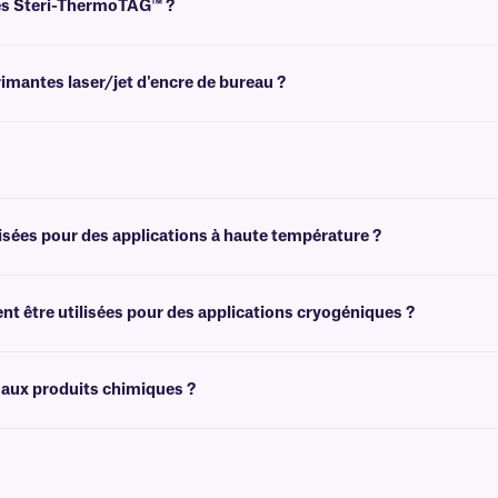
tes Steri-ThermoTAG™ ?
ssitent un ruban pour l'impression. Pour obtenir un résultat optimal, ces étique
imantes laser/jet d'encre de bureau ?
ec transfert thermique . Pour les étiquettes résistantes à l'autoclave et impr
tre
ruban adhésif de classe TAUT
ruban adhésif être imprimé avec transfert t
 notre
ruban adhésif amovible de classe TARG
, ruban adhésif facile à déchirer
isées pour des applications à haute température ?
ures élevées, jusqu'à +150 °C.
t être utilisées pour des applications cryogéniques ?
ation ou aux applications cryogéniques. Pour découvrir des solutions transfert t
 aux produits chimiques ?
iques. Pour des étiquettes résistantes à l'autoclave qui résistent à l'exposition 