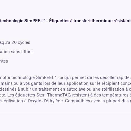
echnologie SimPEEL™ – Étiquettes à transfert thermique résistan
usqu'à 20 cycles
tion sans effort.
ntes
otre technologie SimPEEL™, ce qui permet de les décoller rapidem
 mains ou à vos gants lors de leur application sur le récipient con
s destinés à subir un traitement en autoclave ou une stérilisation à c
 etc. Les étiquettes Steri-ThermoTAG résistent à des températures 
térilisation à l'oxyde d'éthylène. Compatibles avec la plupart des