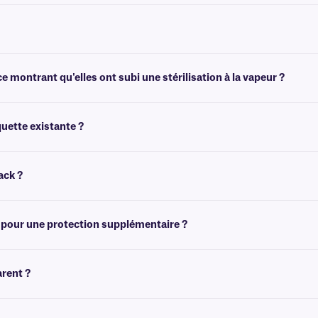
eurs.
nent qui n'est pas conçu pour être retiré facilement. Pour transfert thermique 
 montrant qu'elles ont subi une stérilisation à la vapeur ?
ndicatrice qui change de couleur lorsque les étiquettes ont été autoclavées. Pou
uette existante ?
e apposées par-dessus des étiquettes existantes. Pour recouvrir des étiquette
ack ?
». Nous proposons toutefois des étiquettes transfert thermique » adaptées aux 
 pour une protection supplémentaire ?
. Pour des étiquettes transfert thermique permanentes et transfert thermique ,
arent ?
moTAG. Pour des étiquettes transparentes transfert thermique , nous vous rec