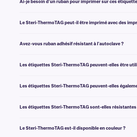
Ai-je besoin d'un ruban pour imprimer sur ces étiquet
Oui, les étiquettes Steri-ThermoTAG sont transfert thermique et néce
même largeur ou plus large.
Le Steri-ThermoTAG peut-il être imprimé avec des impr
Non, les étiquettes Steri-ThermoTAG ne peuvent être imprimées qu'av
LazrTAG
et
Steri-JetTAG
.
Avez-vous ruban adhésif résistant à l'autoclave ?
Oui, nous proposons trois types de ruban adhésif pour autoclave. No
qui est parfait pour servir d'indicateur de stérilisation à la vapeur, et
Les étiquettes Steri-ThermoTAG peuvent-elles être util
Oui, les étiquettes Steri-ThermoTAG peuvent résister à des températ
Les étiquettes Steri-ThermoTAG peuvent-elles égalemen
Non, les étiquettes Steri-ThermoTAG ne sont pas adaptées à la congél
conditions cryogéniques, cliquez
ici
.
Les étiquettes Steri-ThermoTAG sont-elles résistantes
Non, les étiquettes Steri-ThermoTAG ne résistent pas aux produits chim
Le Steri-ThermoTAG est-il disponible en couleur ?