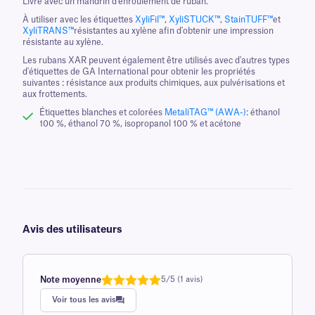
Livré avec un mandrin d'enroulement de ruban.
À utiliser avec les étiquettes
XyliFil™
,
XyliSTUCK™
,
StainTUFF™
et
XyliTRANS™
résistantes au xylène afin d'obtenir une impression
résistante au xylène.
Les rubans XAR peuvent également être utilisés avec d'autres types
d'étiquettes de GA International pour obtenir les propriétés
suivantes : résistance aux produits chimiques, aux pulvérisations et
aux frottements.
Étiquettes blanches et colorées
MetaliTAG™ (AWA-)
: éthanol
100 %, éthanol 70 %, isopropanol 100 % et acétone
Avis des utilisateurs
Note moyenne
5/5 (1 avis)
Note
1
de 5,0
Voir tous les avis
sur 5