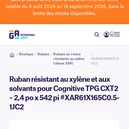
valable du 4 août 2026 au 18 septembre 2026, dans la
limite des stocks disponibles.
0
/
Boutique
/
Rubans
/
Rubans en résine
/
résistants au xylène
#XAR61X165C0,5-
(classe XAR)
1JC2
Ruban résistant au xylène et aux
solvants pour Cognitive TPG CXT2
– 2,4 po x 542 pi #XAR61X165C0.5-
1JC2