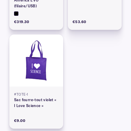
America EVO
(filaire/USB)
€319.30
€53.60
#TOTE-1
Sac fourre-tout violet «
I Love Science »
€9.00