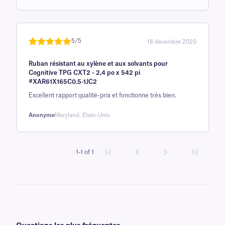
basée sur
avis client
5/5
18 décembre 2020
Noté
une
5
sur
Ruban résistant au xylène et aux solvants pour
5 sur la
Cognitive TPG CXT2 - 2,4 po x 542 pi
base d'
#XAR61X165C0.5-1JC2
évaluation
Excellent rapport qualité-prix et fonctionne très bien.
client
Anonyme
Maryland, États-Unis
1-1 of 1