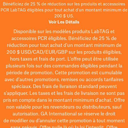
Bénéficiez de 25 % de réduction sur les produits et accessoires
PCR LabTAG éligibles pour tout achat d'un montant minimum de
200 $ US.
Voir Les Détails
Disponible sur les modèles
produits LabTAG
et
accessoires PCR éligibles. Bénéficiez de 25 % de
réduction pour tout achat d'un montant minimum de
200 $
USD/CAD/EUR/GBP
sur les produits éligibles
,
hors taxes et frais de port
. L'offre peut être utilisée
plusieurs fois sur des commandes éligibles pendant la
période de promotion.
Cette promotion est cumulable
avec d'autres promotions, remises ou accords tarifaires
spéciaux.
Des frais de livraison standard peuvent
s'appliquer. Les taxes et les frais de livraison ne sont pas
pris en compte dans le montant minimum d'achat. Offre
non valable pour les revendeurs ou distributeurs, sauf
autorisation. GA International se réserve le droit
de
modifier
ou d’annuler cette promotion à tout moment
sans préavis. Offre nulle là où la loi l’interdit. Offre