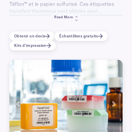
Téflon™ et le papier sulfurisé. Ces étiquettes
transfert thermique sont idéales pour
Read More
l'identification des blocs fixés au formol et
inclus dans la paraffine (FFPE) dans les
laboratoires d'histologie.
Obtenir un devis
Échantillons gratuits
Kits d'impression
Précédent
Suivant