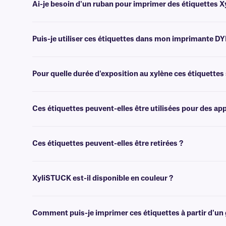
Ai-je besoin d'un ruban pour imprimer des étiquettes 
Oui, les étiquettes XyliSTUCK sont transfert thermique et nécessiten
xylène et aux solvants, de largeur identique ou supérieure.
Puis-je utiliser ces étiquettes dans mon imprimante D
Non, ces étiquettes sont conçues pour être imprimées à l'aide d'une 
Pour quelle durée d'exposition au xylène ces étiquettes 
Les étiquettes XyliSTUCK sont conçues pour résister à une expositi
xylène.
Ces étiquettes peuvent-elles être utilisées pour des ap
Oui, les étiquettes XyliSTUCK peuvent résister à des températures é
Ces étiquettes peuvent-elles être retirées ?
Non, les étiquettes XyliSTUCK sont dotées d'un adhésif permanent qui
XyliSTUCK est-il disponible en couleur ?
Non, les étiquettes XyliSTUCK ne sont pas disponibles en couleur. Po
Comment puis-je imprimer ces étiquettes à partir d'un 