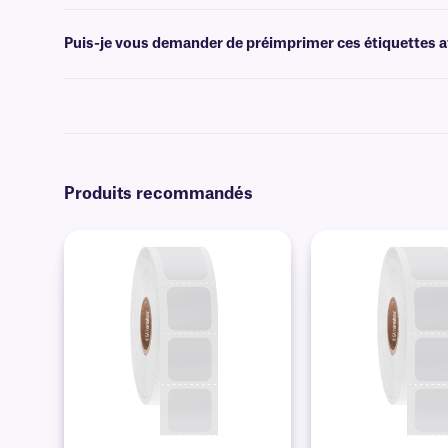
Les logiciels
de création de codes-barres ou de conception d'étiquet
faciliter l'impression.
Puis-je vous demander de préimprimer ces étiquettes av
Oui, nous pouvons fournir des étiquettes XyliSTUCK préimprimées a
options
d'impression personnalisées
.
Produits recommandés