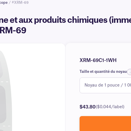
scope
/ #XRM-69
ène et aux produits chimiques (imm
#XRM-69
XRM-69C1-1WH
Taille et quantité du noyau
$43.80
($0.044/label)