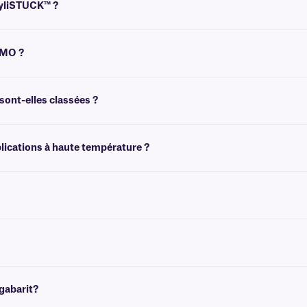
XyliSTUCK™ ?
t un ruban pour l'impression. Pour obtenir un résultat optimal, ces étiquettes d
YMO ?
transfert thermique équipée d'un ruban. Pour plus d'informations, vous pouvez c
sont-elles classées ?
on prolongée et à une immersion dans le xylène. Ces étiquettes ont démontré un
plications à haute température ?
levées, jusqu'à 120 °C.
 n'est pas conçu pour être retiré facilement. Pour des solutions amovibles rési
ur les étiquettes colorées résistantes aux produits chimiques, cliquez
ici
.
gabarit?