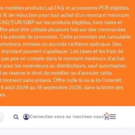
les modèles
produits LabTAG
et accessoires PCR éligibles.
5 % de réduction pour tout achat d'un montant minimum
CAD/EUR/GBP
sur les produits éligibles
, hors taxes et
offre peut être utilisée plusieurs fois sur des commandes
t la période de promotion.
Cette promotion est cumulable
omotions, remises ou accords tarifaires spéciaux.
Des
n standard peuvent s'appliquer. Les taxes et les frais de
nt pas pris en compte dans le montant minimum d'achat.
e pour les revendeurs ou distributeurs, sauf autorisation.
 se réserve le droit de
modifier
ou d’annuler cette
moment sans préavis. Offre nulle là où la loi l’interdit.
u 4 août 2026 au 18 septembre 2026, dans la limite des
es.
0
Connectez-vous ou inscrivez-vous