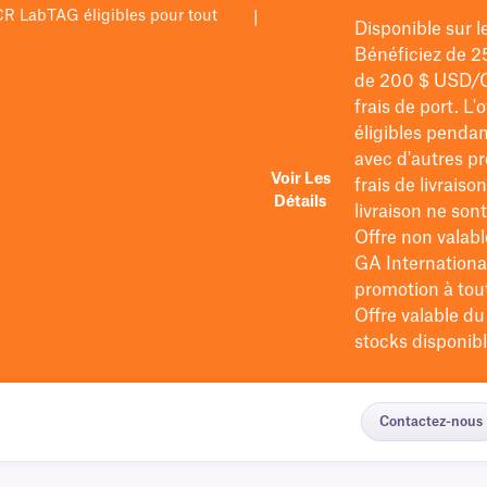
PCR LabTAG éligibles pour tout
|
Disponible sur 
Bénéficiez de 2
de 200 $
USD/
frais de port
. L'
éligibles pendan
avec d'autres pr
Voir Les
frais de livraiso
Détails
livraison ne so
Offre non valabl
GA International
promotion à tout 
Offre valable d
stocks disponibl
Contactez-nous