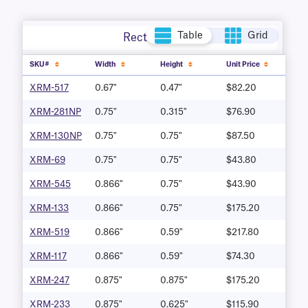
Table
Grid
Rectangle
SKU#
Width
Height
Unit Price
XRM-517
0.67"
0.47"
$82.20
XRM-281NP
0.75"
0.315"
$76.90
XRM-130NP
0.75"
0.75"
$87.50
XRM-69
0.75"
0.75"
$43.80
XRM-545
0.866"
0.75"
$43.90
XRM-133
0.866"
0.75"
$175.20
XRM-519
0.866"
0.59"
$217.80
XRM-117
0.866"
0.59"
$74.30
XRM-247
0.875"
0.875"
$175.20
XRM-233
0.875"
0.625"
$115.90