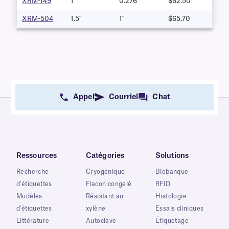
XRM-149
1"
0.276"
$62.50
XRM-504
1.5"
1"
$65.70
Appel
Courriel
Chat
Ressources
Catégories
Solutions
Recherche
Cryogénique
Biobanque
d'étiquettes
Flacon congelé
RFID
Modèles
Résistant au
Histologie
d'étiquettes
xylène
Essais cliniques
Littérature
Autoclave
Étiquetage