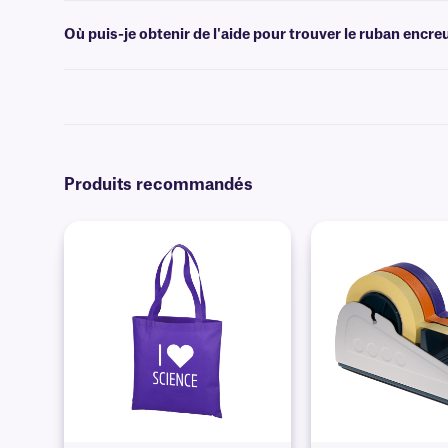
Non, les rubans encreurs de classe TC sont uniquement disponibles e
Où puis-je obtenir de l'aide pour trouver le ruban enc
Pour savoir quel ruban est compatible avec vos étiquettes et/ou votr
Produits recommandés