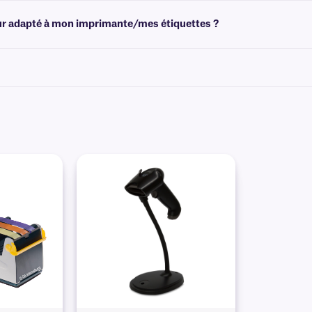
n noir. Pour plus d'options de couleurs
, veuillez consulter notre
équipe d'assis
reur adapté à mon imprimante/mes étiquettes ?
e imprimante, veuillez consulter
notre
équipe d'assistance technique
.