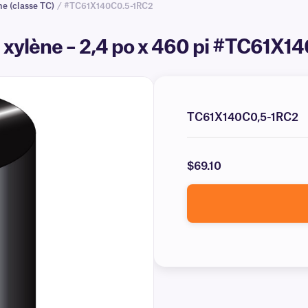
ne (classe TC)
/ #TC61X140C0.5-1RC2
 xylène – 2,4 po x 460 pi #TC61X
TC61X140C0,5-1RC2
$69.10