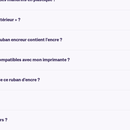
des mandrins en plastique ?
en plastique si nécessaire. Pour
plus d'informations, consultez notre
équipe d'a
térieur » ?
sur l'une ou l'autre face. Les termes « enduit à l'intérieur » ou « enduit à l'exté
ban encreur contient l'encre ?
rouler le ruban. Un côté sera brillant et l'autre aura un fini plus mat. Le côté le 
 compatibles avec mon imprimante ?
sur la page principale du ruban encreur
page produit
pour sélectionner le modèle 
e ce ruban d'encre ?
rin de récupération. Si vous avez besoin d'un mandrin de récupération vide, cl
rs ?