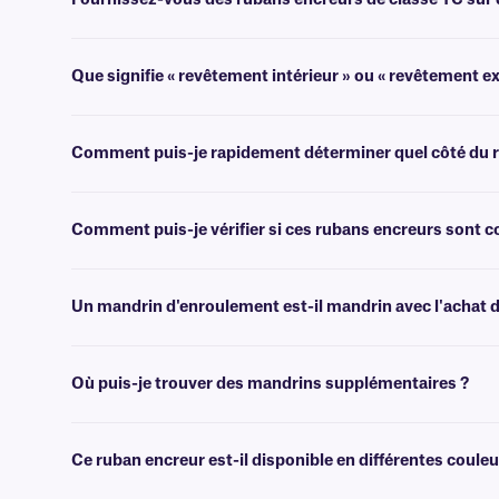
Fournissez-vous des rubans encreurs de classe TC sur 
Oui, nous pouvons fournir nos rubans de classe TC sur des mandrins 
Que signifie « revêtement intérieur » ou « revêtement ex
Les rubans encreurs à transfert thermique peuvent être enduits d'encre 
Comment puis-je rapidement déterminer quel côté du ru
Le moyen le plus rapide de déterminer quel côté est enduit consiste à dé
Comment puis-je vérifier si ces rubans encreurs sont
Vous pouvez utiliser les filtres pratiques de sélection d'imprimante 
Un mandrin d'enroulement est-il mandrin avec l'achat d
En règle générale, ce ruban encreur mandrin pas fourni avec un mand
Où puis-je trouver des mandrins supplémentaires ?
Nous proposons des mandrins vides de différentes tailles
ici
.
Ce ruban encreur est-il disponible en différentes couleu