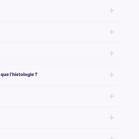
ésister à des produits chimiques et solvants agressifs.
imiques que les rubans encreurs à base de cire.
que l'histologie ?
ications chimiques telles que l'histologie, nous recommandons notre
sion la quantité de ruban encreur nécessaire à l'impression de nos