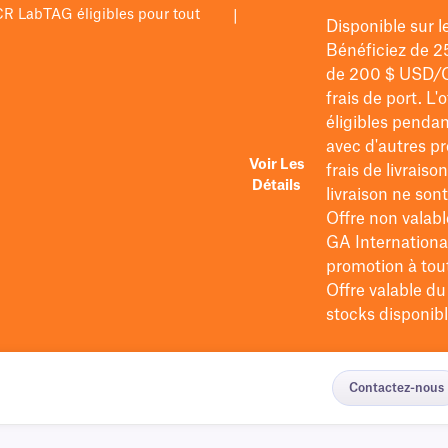
PCR LabTAG éligibles pour tout
|
Disponible sur 
Bénéficiez de 2
de 200 $
USD/
frais de port
. L'
éligibles pendan
avec d'autres pr
Voir Les
frais de livraiso
Détails
livraison ne so
Offre non valabl
GA International
promotion à tout 
Offre valable d
stocks disponibl
Contactez-nous