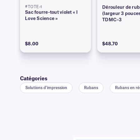
#TOTE-1
Dérouleur de rub
Sac fourre-tout violet « I
(largeur 3 pouces
Love Science »
TDMC–3
$8.00
$48.70
Catégories
Solutions d'impression
Rubans
Rubans en rés