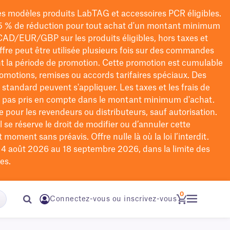
les modèles
produits LabTAG
et accessoires PCR éligibles.
5 % de réduction pour tout achat d'un montant minimum
CAD/EUR/GBP
sur les produits éligibles
, hors taxes et
offre peut être utilisée plusieurs fois sur des commandes
t la période de promotion.
Cette promotion est cumulable
omotions, remises ou accords tarifaires spéciaux.
Des
n standard peuvent s'appliquer. Les taxes et les frais de
nt pas pris en compte dans le montant minimum d'achat.
e pour les revendeurs ou distributeurs, sauf autorisation.
 se réserve le droit de
modifier
ou d’annuler cette
moment sans préavis. Offre nulle là où la loi l’interdit.
u 4 août 2026 au 18 septembre 2026, dans la limite des
es.
0
Connectez-vous ou inscrivez-vous