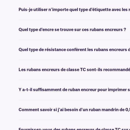
Puis-je utiliser n'importe quel type d'étiquette avec le
Vous pouvez utiliser ce ruban encreur avec la plupart de nos étiquet
Quel type d'encre se trouve sur ces rubans encreurs ?
Les rubans encreurs de classe TC sont fabriqués à partir de résine, 
Quel type de résistance confèrent les rubans encreurs 
Ce ruban offre une résistance à divers produits chimiques et solvants a
Les rubans encreurs de classe TC sont-ils recommandés 
Oui, car ces rubans encreurs offrent une résistance à divers produit
rubans encreurs en résine de classe XAR
lorsqu'ils sont utilisés 
Y a-t-il suffisamment de ruban encreur pour imprimer s
En général, la longueur du ruban encreur d'un nouveau rouleau est su
rouleaux d'étiquettes, veuillez contacter notre
équipe d'assistance 
Comment savoir si j'ai besoin d'un ruban mandrin de 0,
Veuillez consulter les caractéristiques techniques fournies avec vo