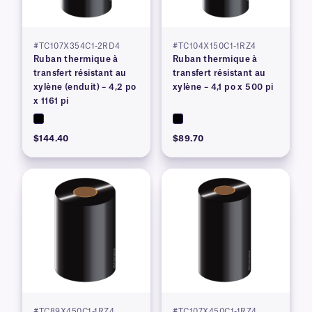
#TC107X354C1-2RD4
#TC104X150C1-1RZ4
Ruban thermique à
Ruban thermique à
transfert résistant au
transfert résistant au
xylène (enduit) – 4,2 po
xylène – 4,1 po x 500 pi
x 1161 pi
$144.40
$89.70
#TC89X450C1-1RZ4
#TC107X450C1-1RZ4