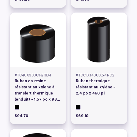
#TC40X300C1-2RD4
#TC61X140C0.5-1RC2
Ruban en résine
Ruban thermique
résistant au xylène à
résistant au xylène –
transfert thermique
2,4 po x 460 pi
(enduit) – 1,57 po x 984
pi
$94.70
$69.10