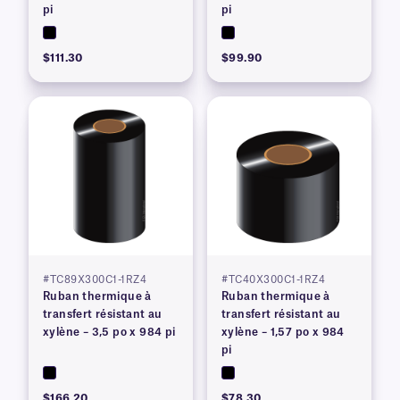
pi
pi
$111.30
$99.90
#TC89X300C1-1RZ4
#TC40X300C1-1RZ4
Ruban thermique à
Ruban thermique à
transfert résistant au
transfert résistant au
xylène – 3,5 po x 984 pi
xylène – 1,57 po x 984
pi
$166.20
$78.30