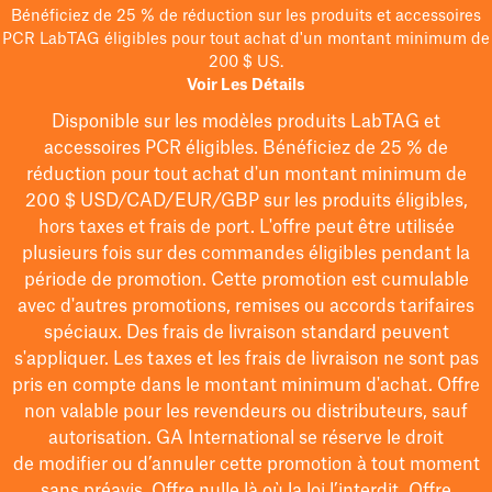
Bénéficiez de 25 % de réduction sur les produits et accessoires
PCR LabTAG éligibles pour tout achat d'un montant minimum de
200 $ US.
Voir Les Détails
Disponible sur les modèles
produits LabTAG
et
accessoires PCR éligibles. Bénéficiez de 25 % de
réduction pour tout achat d'un montant minimum de
200 $
USD/CAD/EUR/GBP
sur les produits éligibles
,
hors taxes et frais de port
. L'offre peut être utilisée
plusieurs fois sur des commandes éligibles pendant la
période de promotion.
Cette promotion est cumulable
avec d'autres promotions, remises ou accords tarifaires
spéciaux.
Des frais de livraison standard peuvent
s'appliquer. Les taxes et les frais de livraison ne sont pas
pris en compte dans le montant minimum d'achat. Offre
non valable pour les revendeurs ou distributeurs, sauf
autorisation. GA International se réserve le droit
de
modifier
ou d’annuler cette promotion à tout moment
sans préavis. Offre nulle là où la loi l’interdit. Offre