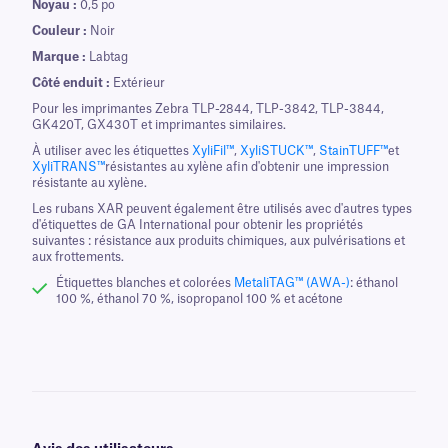
Noyau :
0,5 po
Couleur :
Noir
Marque :
Labtag
Côté enduit :
Extérieur
Pour les imprimantes Zebra TLP-2844, TLP-3842, TLP-3844,
GK420T, GX430T et imprimantes similaires.
À utiliser avec les étiquettes
XyliFil™
,
XyliSTUCK™
,
StainTUFF™
et
XyliTRANS™
résistantes au xylène afin d'obtenir une impression
résistante au xylène.
Les rubans XAR peuvent également être utilisés avec d'autres types
d'étiquettes de GA International pour obtenir les propriétés
suivantes : résistance aux produits chimiques, aux pulvérisations et
aux frottements.
Étiquettes blanches et colorées
MetaliTAG™ (AWA-)
: éthanol
100 %, éthanol 70 %, isopropanol 100 % et acétone