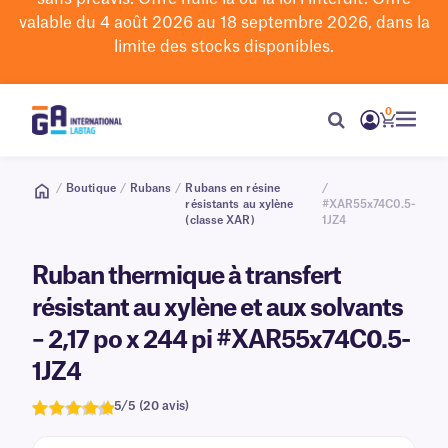
valable du 4 août 2026 au 18 septembre 2026, dans la
limite des stocks disponibles.
0
/
Boutique
/
Rubans
/
Rubans en résine
/
résistants au xylène
#XAR55x74C0.5-
(classe XAR)
1JZ4
Ruban thermique à transfert
résistant au xylène et aux solvants
– 2,17 po x 244 pi #XAR55x74C0.5-
1JZ4
5/5 (20 avis)
Note
20
de 5,0