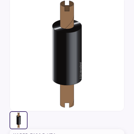
sur 5,
basée sur
avis
clients