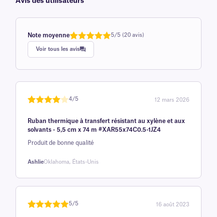
Avis des utilisateurs
Note moyenne
5/5 (20 avis)
Note
1
de 5,0
Voir tous les avis
sur 5
basée sur
avis client
4/5
12 mars 2026
Note
1
de 4
Ruban thermique à transfert résistant au xylène et aux
sur 5
solvants - 5,5 cm x 74 m #XAR55x74C0.5-1JZ4
basée
Produit de bonne qualité
sur
avis
Ashlie
Oklahoma, États-Unis
client
5/5
16 août 2023
Noté
une
5
sur