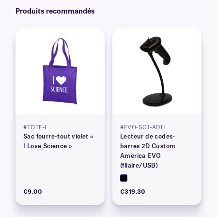
Produits recommandés
#TOTE-1
#EVO-SG1-ADU
Sac fourre-tout violet «
Lecteur de codes-
I Love Science »
barres 2D Custom
America EVO
(filaire/USB)
€9.00
€319.30