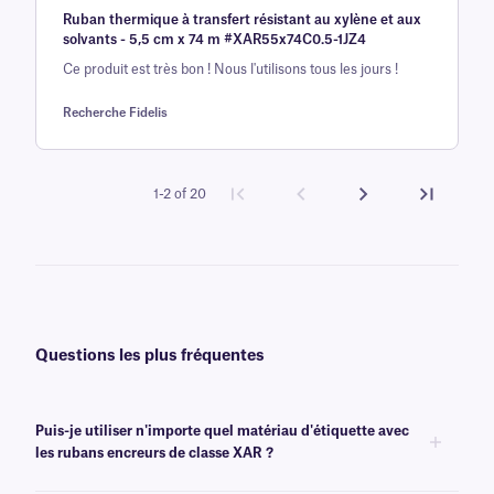
Ruban thermique à transfert résistant au xylène et aux
5 sur la
solvants - 5,5 cm x 74 m #XAR55x74C0.5-1JZ4
base d'
Ce produit est très bon ! Nous l'utilisons tous les jours !
évaluation
client
Recherche Fidelis
1-2 of 20
Questions les plus fréquentes
Puis-je utiliser n'importe quel matériau d'étiquette avec
les rubans encreurs de classe XAR ?