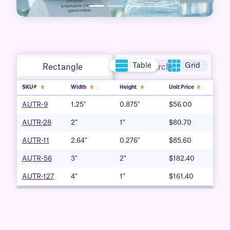
Table
Grid
Rectangle
Circle
SKU#
Width
Height
Unit Price
AUTR-9
1.25"
0.875"
$56.00
AUTR-28
2"
1"
$80.70
AUTR-11
2.64"
0.276"
$85.60
AUTR-56
3"
2"
$182.40
AUTR-127
4"
1"
$161.40