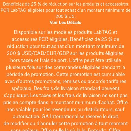
Bénéficiez de 25 % de réduction sur les produits et accessoires
PCR LabTAG éligibles pour tout achat d'un montant minimum de
200 $ US.
Voir Les Détails
Disponible sur les modèles
produits LabTAG
et
accessoires PCR éligibles. Bénéficiez de 25 % de
réduction pour tout achat d'un montant minimum de
200 $
USD/CAD/EUR/GBP
sur les produits éligibles
,
hors taxes et frais de port
. L'offre peut être utilisée
plusieurs fois sur des commandes éligibles pendant la
période de promotion.
Cette promotion est cumulable
avec d'autres promotions, remises ou accords tarifaires
spéciaux.
Des frais de livraison standard peuvent
s'appliquer. Les taxes et les frais de livraison ne sont pas
pris en compte dans le montant minimum d'achat. Offre
non valable pour les revendeurs ou distributeurs, sauf
autorisation. GA International se réserve le droit
de
modifier
ou d’annuler cette promotion à tout moment
sans préavis. Offre nulle là où la loi l’interdit. Offre