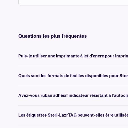
Questions les plus fréquentes
Puis-je utiliser une imprimante à jet d'encre pour impri
Non, les étiquettes Steri-LazrTAG sont conçues pour être imprimées
Quels sont les formats de feuilles disponibles pour Ste
Nos étiquettes Steri-LazrTAG sont disponibles au format lettre améri
équipe d'assistance
technique spécialisée.
Avez-vous ruban adhésif indicateur résistant à l'autocl
Oui, nous proposons ruban adhésif
de type STRAT
, idéal pour servi
Les étiquettes Steri-LazrTAG peuvent-elles être utilisé
Oui, les étiquettes Steri-LazrTAG peuvent résister à des température