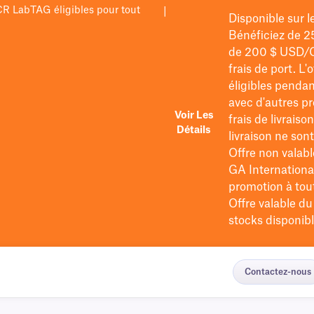
PCR LabTAG éligibles pour tout
|
Disponible sur 
Bénéficiez de 2
de 200 $
USD/
frais de port
. L'
éligibles pendan
avec d'autres pr
Voir Les
frais de livraiso
Détails
livraison ne so
Offre non valabl
GA International
promotion à tout 
Offre valable d
stocks disponibl
Contactez-nous