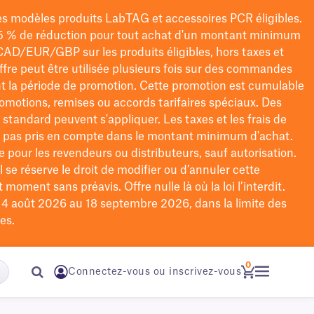
les modèles
produits LabTAG
et accessoires PCR éligibles.
5 % de réduction pour tout achat d'un montant minimum
CAD/EUR/GBP
sur les produits éligibles
, hors taxes et
offre peut être utilisée plusieurs fois sur des commandes
t la période de promotion.
Cette promotion est cumulable
omotions, remises ou accords tarifaires spéciaux.
Des
n standard peuvent s'appliquer. Les taxes et les frais de
nt pas pris en compte dans le montant minimum d'achat.
e pour les revendeurs ou distributeurs, sauf autorisation.
 se réserve le droit de
modifier
ou d’annuler cette
moment sans préavis. Offre nulle là où la loi l’interdit.
u 4 août 2026 au 18 septembre 2026, dans la limite des
es.
0
Connectez-vous ou inscrivez-vous