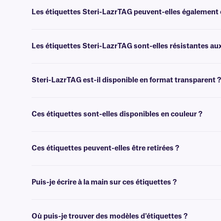
Les étiquettes Steri-LazrTAG peuvent-elles également ê
Non, les étiquettes Steri-LazrTAG ne sont pas adaptées aux applicati
cliquez
ici
.
Les étiquettes Steri-LazrTAG sont-elles résistantes au
Non, les étiquettes Steri-LazrTAG ne résistent pas aux produits chimiq
Steri-LazrTAG est-il disponible en format transparent ?
Non, nous ne proposons pas de version transparente du Steri-LazrTA
Ces étiquettes sont-elles disponibles en couleur ?
Oui, les étiquettes de classe ALTR sont disponibles dans une gamme
Ces étiquettes peuvent-elles être retirées ?
Oui, ces étiquettes sont recouvertes d'un adhésif compatible avec les
Puis-je écrire à la main sur ces étiquettes ?
Oui, les étiquettes Steri-LazrTAG peuvent être inscrites à l'aide
Où puis-je trouver des modèles d'étiquettes ?