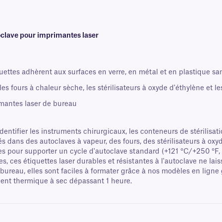
toclave pour imprimantes laser
ettes adhèrent aux surfaces en verre, en métal et en plastique sans 
les fours à chaleur sèche, les stérilisateurs à oxyde d'éthylène et l
mantes laser de bureau
ntifier les instruments chirurgicaux, les conteneurs de stérilisation
isés dans des autoclaves à vapeur, des fours, des stérilisateurs à o
ées pour supporter un cycle d'autoclave standard (+121 °C/+250 °F, 1
, ces étiquettes laser durables et résistantes à l'autoclave ne lai
ureau, elles sont faciles à formater grâce à nos modèles en ligne 
ment thermique à sec dépassant 1 heure.