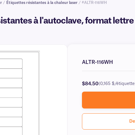
ur
/
Étiquettes résistantes à la chaleur laser
/ #ALTR-116WH
istantes à l'autoclave, format lettr
ALTR-116WH
$84.50
(0,165 $/étiquette
De