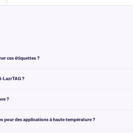
mer ces étiquettes ?
 à l'aide d'imprimantes laser de bureau telles que Brother, HP, Canon et Samsu
ri-LazrTAG ?
cain (8,5 po x 11 po) et au format A4 européen (210 mm x 297 mm). Pour plus d'i
ave ?
r d'indicateur de stérilisation à la vapeur.
es pour des applications à haute température ?
s élevées, jusqu'à +150 °C.