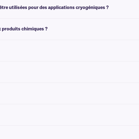
tre utilisées pour des applications cryogéniques ?
ons de congélation ou cryogéniques. Pour les solutions d'étiquetage laser résist
x produits chimiques ?
ues. Pour des étiquettes résistantes à l'autoclave qui résistent à l'exposition a
G. Pour les étiquettes transparentes résistantes à l'autoclave laser, nous vou
 de couleurs, pour un codage couleur.
 gants, conçu pour être facile à retirer. Pour des étiquettes permanentes résistan
marqueurs Science-MarkerTM
 de marqueurs permanents. Nous recommandons nos
, qui 