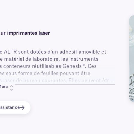
our imprimantes laser
sse ALTR sont dotées d'un adhésif amovible et
le matériel de laboratoire, les instruments
les conteneurs réutilisables Genesis™. Ces
ies sous forme de feuilles pouvant être
s laser de bureau courantes. Elles peuvent être
More
 de nos modèles MS Word gratuits en ligne.
ssistance