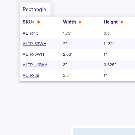
Rectangle
SKU#
Width
Height
ALTR-13
1.75"
0.5"
ALTR-63WH
2"
1.125"
ALTR-3WH
2.63"
1"
ALTR-116WH
3"
0.625"
ALTR-39
3.5"
1"