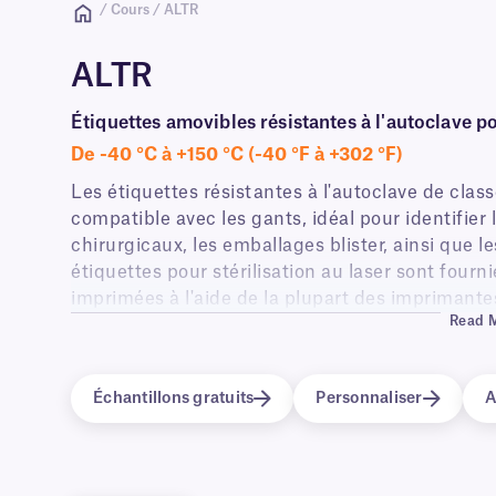
/ Cours / ALTR
ALTR
Étiquettes amovibles résistantes à l'autoclave p
De -40 °C à +150 °C (-40 °F à +302 °F)
Les étiquettes résistantes à l'autoclave de cla
compatible avec les gants, idéal pour identifier 
chirurgicaux, les emballages blister, ainsi que 
étiquettes pour stérilisation au laser sont fourn
imprimées à l'aide de la plupart des imprimante
Read 
facilement formatées pour l'impression à l'aide
Échantillons gratuits
Personnaliser
A