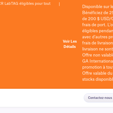
PCR LabTAG éligibles pour tout
|
Disponible sur 
Bénéficiez de 2
de 200 $
USD/
frais de port
. L'
éligibles pendan
avec d'autres pr
Voir Les
frais de livraiso
Détails
livraison ne so
Offre non valabl
GA International
promotion à tout 
Offre valable d
stocks disponibl
Contactez-nous