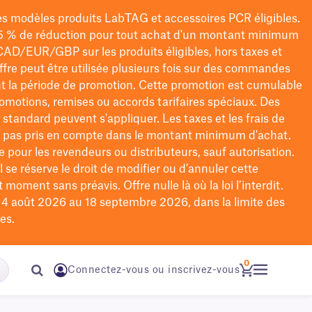
les modèles
produits LabTAG
et accessoires PCR éligibles.
5 % de réduction pour tout achat d'un montant minimum
CAD/EUR/GBP
sur les produits éligibles
, hors taxes et
offre peut être utilisée plusieurs fois sur des commandes
t la période de promotion.
Cette promotion est cumulable
omotions, remises ou accords tarifaires spéciaux.
Des
n standard peuvent s'appliquer. Les taxes et les frais de
nt pas pris en compte dans le montant minimum d'achat.
e pour les revendeurs ou distributeurs, sauf autorisation.
 se réserve le droit de
modifier
ou d’annuler cette
moment sans préavis. Offre nulle là où la loi l’interdit.
u 4 août 2026 au 18 septembre 2026, dans la limite des
es.
0
Connectez-vous ou inscrivez-vous