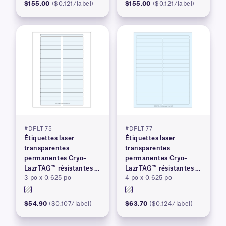
$155.00
($0.121/label)
$155.00
($0.121/label)
#DFLT-75
#DFLT-77
Étiquettes laser
Étiquettes laser
transparentes
transparentes
permanentes Cryo–
permanentes Cryo–
LazrTAG™ résistantes à
LazrTAG™ résistantes à
3 po x 0,625 po
4 po x 0,625 po
la cryogénie et à
la cryogénie et à
l'autoclave
l'autoclave
$54.90
($0.107/label)
$63.70
($0.124/label)