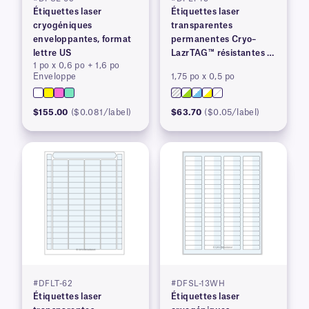
Étiquettes laser
Étiquettes laser
cryogéniques
transparentes
enveloppantes, format
permanentes Cryo–
lettre US
LazrTAG™ résistantes à
1 po x 0,6 po + 1,6 po
la cryogénie et à
Enveloppe
1,75 po x 0,5 po
l'autoclave
$155.00
($0.081/label)
$63.70
($0.05/label)
#DFLT-62
#DFSL-13WH
Étiquettes laser
Étiquettes laser