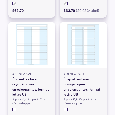
l'autoclave
l'autoclave
$63.70
$63.70
($0.083/label)
#DFSL-77WH
#DFSL-75WH
Étiquettes laser
Étiquettes laser
cryogéniques
cryogéniques
enveloppantes, format
enveloppantes, format
lettre US
lettre US
2 po x 0,625 po + 2 po
1 po x 0,625 po + 2 po
d'enveloppe
d'enveloppe