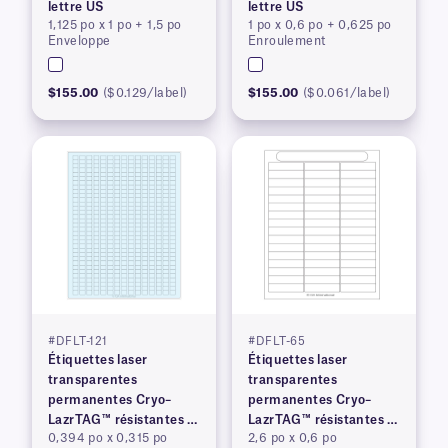
lettre US
lettre US
1,125 po x 1 po + 1,5 po
1 po x 0,6 po + 0,625 po
Enveloppe
Enroulement
$155.00
($0.129/label)
$155.00
($0.061/label)
#DFLT-121
#DFLT-65
Étiquettes laser
Étiquettes laser
transparentes
transparentes
permanentes Cryo–
permanentes Cryo–
LazrTAG™ résistantes à
LazrTAG™ résistantes à
0,394 po x 0,315 po
2,6 po x 0,6 po
la cryogénie et à
la cryogénie et à