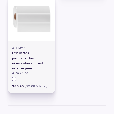
#FJT-127
Étiquettes
permanentes
résistantes au froid
intense pour
4 po x 1 po
imprimantes à transfert
thermique
$86.90
($0.087/label)