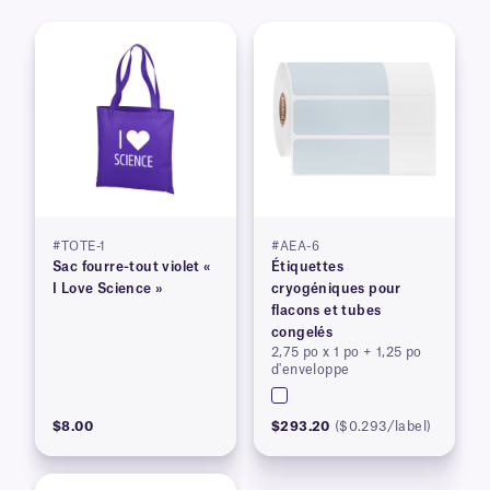
#TOTE-1
#AEA-6
Sac fourre-tout violet «
Étiquettes
I Love Science »
cryogéniques pour
flacons et tubes
congelés
2,75 po x 1 po + 1,25 po
d'enveloppe
$8.00
$293.20
($0.293/label)