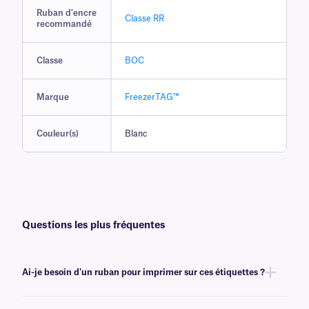
Ruban d'encre
Classe RR
recommandé
Classe
BOC
Marque
FreezerTAG™
Couleur(s)
Blanc
Questions les plus fréquentes
Ai-je besoin d'un ruban pour imprimer sur ces étiquettes ?
Oui, les étiquettes FreezerTAG™ sont transfert thermique et nécessitent