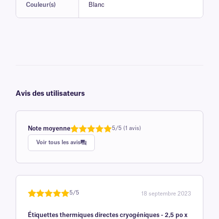
Couleur(s)
Blanc
Avis des utilisateurs
Note moyenne
5/5 (1 avis)
Note
1
de 5,0
Voir tous les avis
sur 5
basée sur
avis client
5/5
18 septembre 2023
Noté
une
5
sur
Étiquettes thermiques directes cryogéniques - 2,5 po x
5 sur la