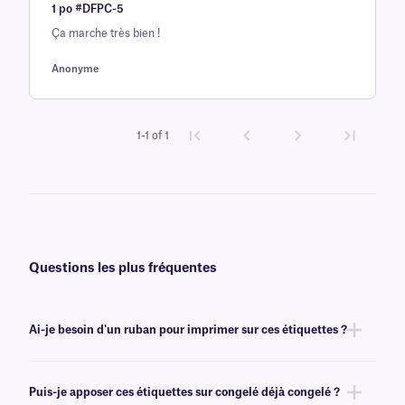
1 po #DFPC-5
base d'
Ça marche très bien !
évaluation
client
Anonyme
1-1 of 1
Questions les plus fréquentes
Ai-je besoin d'un ruban pour imprimer sur ces étiquettes ?
Non, les étiquettes Cryo-DirectTAG ne nécessitent ni encre ni ruban.
Elles peuvent toutefois être imprimées avec certains modèles transfert
Puis-je apposer ces étiquettes sur congelé déjà congelé ?
thermique à impression thermique directe ou transfert thermique . Pour