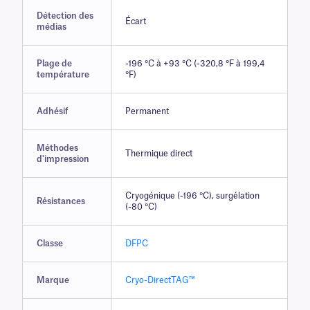
Détection des
Écart
médias
Plage de
-196 °C à +93 °C (-320,8 °F à 199,4
température
°F)
Adhésif
Permanent
Méthodes
Thermique direct
d'impression
Cryogénique (-196 °C), surgélation
Résistances
(-80 °C)
Classe
DFPC
Marque
Cryo-DirectTAG™