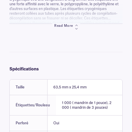
une forte affinité avec le verre, le polypropylène, le polyéthylène et
d'autres surfaces en plastique. Les étiquettes cryogéniques
resteront collées aux tubes après plusieurs cycles de congélation-
décongélation sans se fissurer ni se décoller. Ces étiquettes
cryogéniques thermiques directes sont compatibles avec la plupart
Read More
des systèmes de stockage cryogéniques sans aucun obstacle ni
risque d'être grattées. Ces étiquettes ne nécessitent pas de
laminage pour fonctionner.
Spécifications
Taille
63,5 mm x 25,4 mm
1 000 ( mandrin de 1 pouce), 2
Étiquettes/Rouleau
000 ( mandrin de 3 pouces)
Perforé
Oui