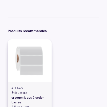
Non, les étiquettes thermiques directes deviennent entièrement noires
lorsqu'elles sont exposées à des températures élevées et ne doivent pas
être utilisées pour des applications à haute température. Certains
produits chimiques ont un effet similaire et doivent également être
évités.
Produits recommandés
#JTTA-5
Étiquettes
cryogéniques à code-
barres
2,5 po x 1 po