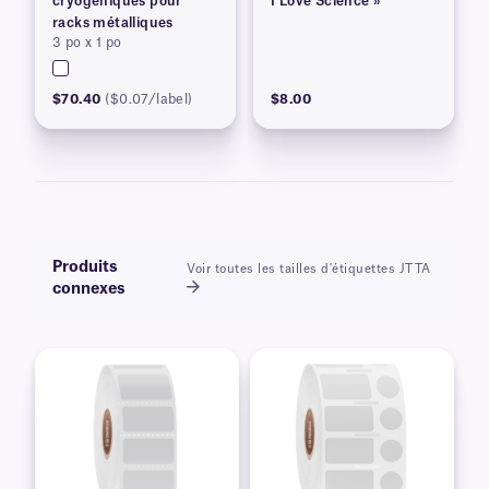
cryogéniques pour
I Love Science »
racks métalliques
3 po x 1 po
$70.40
($0.07/label)
$8.00
Produits
Voir toutes les tailles d'étiquettes JTTA
connexes