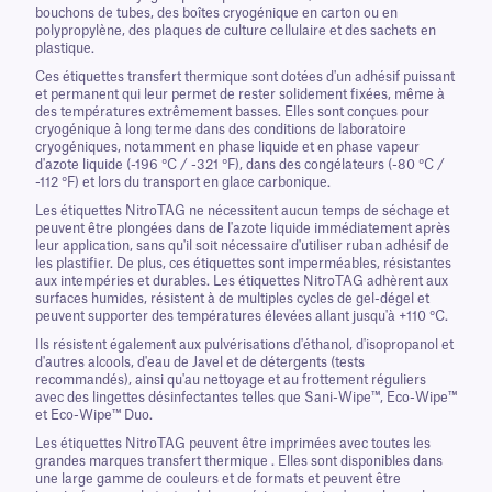
bouchons de tubes, des boîtes cryogénique en carton ou en
polypropylène, des plaques de culture cellulaire et des sachets en
plastique.
Ces étiquettes transfert thermique sont dotées d'un adhésif puissant
et permanent qui leur permet de rester solidement fixées, même à
des températures extrêmement basses. Elles sont conçues pour
cryogénique à long terme dans des conditions de laboratoire
cryogéniques, notamment en phase liquide et en phase vapeur
d'azote liquide (-196 °C / -321 °F), dans des congélateurs (-80 °C /
-112 °F) et lors du transport en glace carbonique.
Les étiquettes NitroTAG ne nécessitent aucun temps de séchage et
peuvent être plongées dans de l'azote liquide immédiatement après
leur application, sans qu'il soit nécessaire d'utiliser ruban adhésif de
les plastifier. De plus, ces étiquettes sont imperméables, résistantes
aux intempéries et durables. Les étiquettes NitroTAG adhèrent aux
surfaces humides, résistent à de multiples cycles de gel-dégel et
peuvent supporter des températures élevées allant jusqu'à +110 °C.
Ils résistent également aux pulvérisations d'éthanol, d'isopropanol et
d'autres alcools, d'eau de Javel et de détergents (tests
recommandés), ainsi qu'au nettoyage et au frottement réguliers
avec des lingettes désinfectantes telles que Sani-Wipe™, Eco-Wipe™
et Eco-Wipe™ Duo.
Les étiquettes NitroTAG peuvent être imprimées avec toutes les
grandes marques transfert thermique . Elles sont disponibles dans
une large gamme de couleurs et de formats et peuvent être