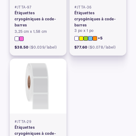
#JTTA-97
#JTTA-36
Étiquettes
Étiquettes
cryogéniques à code-
cryogéniques à code-
barres
barres
3 po x 1 po
3,25 cm x 1,58 cm
+5
$38.50
($0.039/label)
$77.60
($0.078/label)
#JTTA-29
Étiquettes
cryogéniques à code-