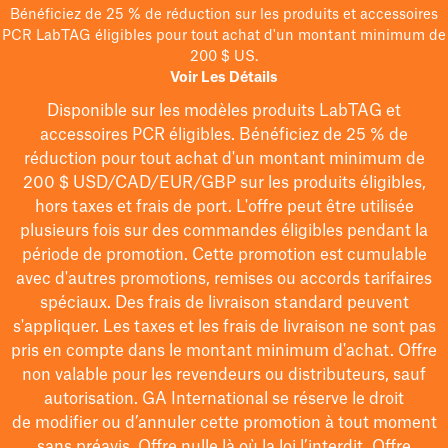
Bénéficiez de 25 % de réduction sur les produits et accessoires
PCR LabTAG éligibles pour tout achat d'un montant minimum de
200 $ US.
Voir Les Détails
Disponible sur les modèles
produits LabTAG
et
accessoires PCR éligibles. Bénéficiez de 25 % de
réduction pour tout achat d'un montant minimum de
200 $
USD/CAD/EUR/GBP
sur les produits éligibles
,
hors taxes et frais de port
. L'offre peut être utilisée
plusieurs fois sur des commandes éligibles pendant la
période de promotion.
Cette promotion est cumulable
avec d'autres promotions, remises ou accords tarifaires
spéciaux.
Des frais de livraison standard peuvent
s'appliquer. Les taxes et les frais de livraison ne sont pas
pris en compte dans le montant minimum d'achat. Offre
non valable pour les revendeurs ou distributeurs, sauf
autorisation. GA International se réserve le droit
de
modifier
ou d’annuler cette promotion à tout moment
sans préavis. Offre nulle là où la loi l’interdit. Offre