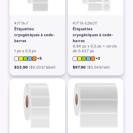
#JTTA-7
#JTTA-52NOT
Étiquettes
Étiquettes
cryogéniques à code-
cryogéniques à code-
barres
barres
0,94 po x 0,5 po + cercle
1 po x 0,5 po
de 0,437 po
+5
+3
$32.90
($0.033/label)
$97.90
($0.049/set)