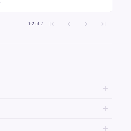
s
1-2 of 2
. Les étiquettes laser ne s'alimentent pas de manière régulière et
 (4 x 6 pouces). Pour plus d'informations, veuillez consulter notre