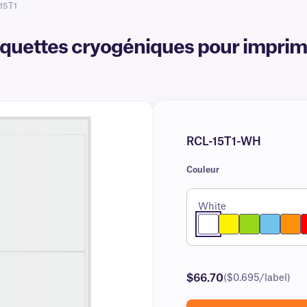
15T1
quettes cryogéniques pour impriman
RCL-15T1-WH
Couleur
White
$66.70
($0.695/label)