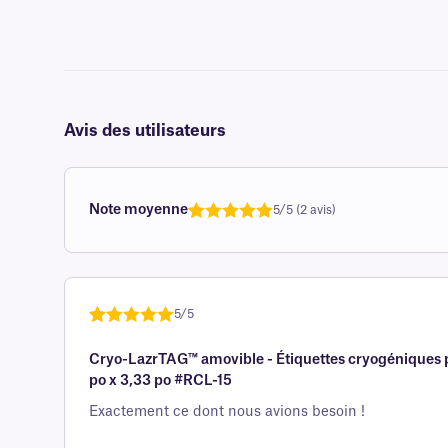
Avis des utilisateurs
Note moyenne
5/5 (2 avis)
Note
1
de 5,0
sur 5
basée sur
avis client
5/5
Noté
une
5
sur
Cryo-LazrTAG™ amovible - Étiquettes cryogéniques p
5 sur la
po x 3,33 po #RCL-15
base d'
évaluation
Exactement ce dont nous avions besoin !
client