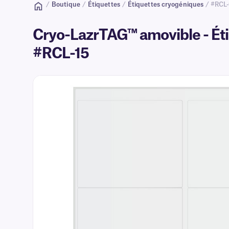
/
Boutique
/
Étiquettes
/
Étiquettes cryogéniques
/ #RCL-
Cryo-LazrTAG™ amovible - Éti
#RCL-15