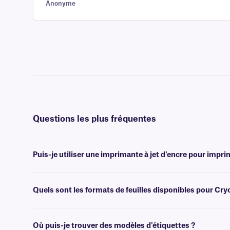
Anonyme
Questions les plus fréquentes
Puis-je utiliser une imprimante à jet d'encre pour impri
Non, les étiquettes Cryo-LazrTAG sont conçues pour être imprimées à
peuvent endommager les imprimantes à jet d'encre.
Quels sont les formats de feuilles disponibles pour Cr
Nos étiquettes Cryo-LazrTAG sont disponibles au format lettre améri
équipe d'assistance
technique spécialisée.
Où puis-je trouver des modèles d'étiquettes ?