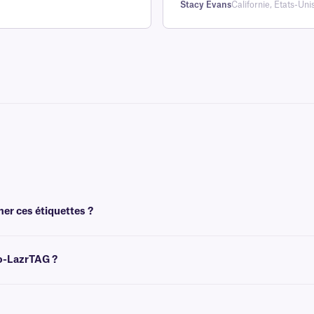
Stacy Evans
Californie, États-Uni
mer ces étiquettes ?
 l'aide d'imprimantes laser de bureau, telles que Brother, HP, Canon et Samsung
yo-LazrTAG ?
cain (8,5 x 11 pouces), au format européen A4 (210 x 297 mm) et au format Hagaki