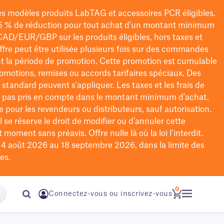
les modèles
produits LabTAG
et accessoires PCR éligibles.
5 % de réduction pour tout achat d'un montant minimum
CAD/EUR/GBP
sur les produits éligibles
, hors taxes et
offre peut être utilisée plusieurs fois sur des commandes
t la période de promotion.
Cette promotion est cumulable
omotions, remises ou accords tarifaires spéciaux.
Des
n standard peuvent s'appliquer. Les taxes et les frais de
nt pas pris en compte dans le montant minimum d'achat.
e pour les revendeurs ou distributeurs, sauf autorisation.
 se réserve le droit de
modifier
ou d’annuler cette
moment sans préavis. Offre nulle là où la loi l’interdit.
u 4 août 2026 au 18 septembre 2026, dans la limite des
es.
0
Connectez-vous ou inscrivez-vous