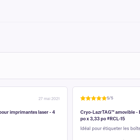
5/5
27 mai 2021
Noté
une
5
sur
our imprimantes laser - 4
Cryo-LazrTAG™ amovible - É
5 sur la
po x 3,33 po #RCL-15
base d'
évaluation
Idéal pour étiqueter les boî
client