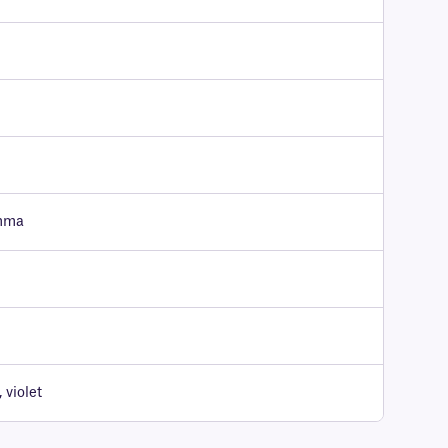
amma
 violet