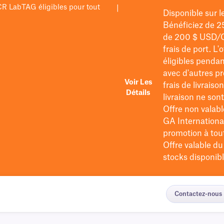
PCR LabTAG éligibles pour tout
|
Disponible sur 
Bénéficiez de 2
de 200 $
USD/
frais de port
. L'
éligibles pendan
avec d'autres pr
Voir Les
frais de livraiso
Détails
livraison ne so
Offre non valabl
GA International
promotion à tout 
Offre valable d
stocks disponibl
Contactez-nous