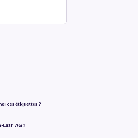
mer ces étiquettes ?
 l'aide d'imprimantes laser de bureau, telles que Brother, HP, Canon et Samsung
yo-LazrTAG ?