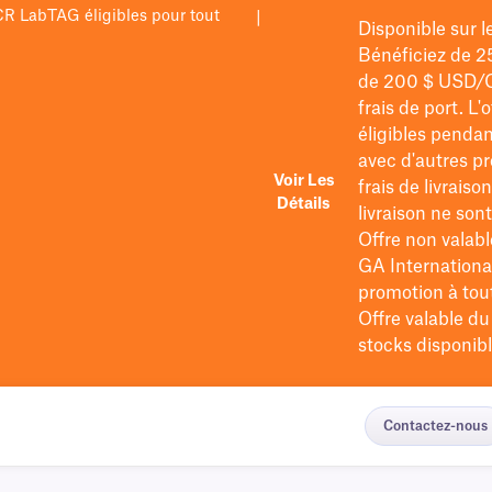
PCR LabTAG éligibles pour tout
|
Disponible sur 
Bénéficiez de 2
de 200 $
USD/
frais de port
. L'
éligibles pendan
avec d'autres pr
Voir Les
frais de livraiso
Détails
livraison ne so
Offre non valabl
GA International
promotion à tout 
Offre valable d
stocks disponibl
Contactez-nous