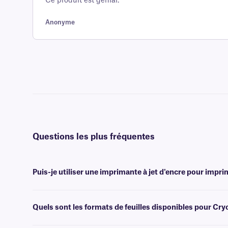
Ce produit est génial.
client
Anonyme
Questions les plus fréquentes
Puis-je utiliser une imprimante à jet d'encre pour impri
Non, les étiquettes Cryo-LazrTAG sont conçues pour être imprimées à
peuvent endommager les imprimantes à jet d'encre.
Quels sont les formats de feuilles disponibles pour Cr