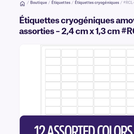
/
Boutique
/
Étiquettes
/
Étiquettes cryogéniques
/ #RCL-
Étiquettes cryogéniques amov
assorties – 2,4 cm x 1,3 cm #