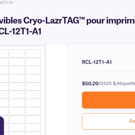
12T1-A1
ibles Cryo-LazrTAG™ pour impriman
RCL-12T1-A1
RCL-12T1-A1
$50.20
(0,025 $/étiquett
De