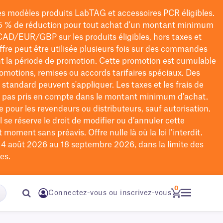
les modèles
produits LabTAG
et accessoires PCR éligibles.
5 % de réduction pour tout achat d'un montant minimum
CAD/EUR/GBP
sur les produits éligibles
, hors taxes et
offre peut être utilisée plusieurs fois sur des commandes
t la période de promotion.
Cette promotion est cumulable
omotions, remises ou accords tarifaires spéciaux.
Des
n standard peuvent s'appliquer. Les taxes et les frais de
nt pas pris en compte dans le montant minimum d'achat.
e pour les revendeurs ou distributeurs, sauf autorisation.
 se réserve le droit de
modifier
ou d’annuler cette
moment sans préavis. Offre nulle là où la loi l’interdit.
u 4 août 2026 au 18 septembre 2026, dans la limite des
es.
0
Connectez-vous ou inscrivez-vous