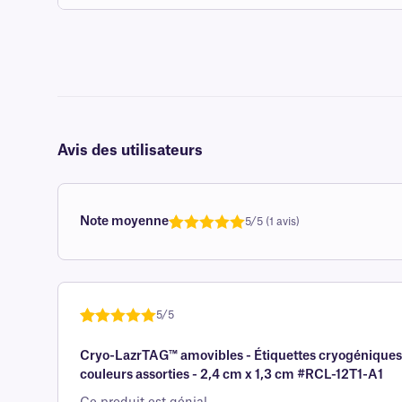
Avis des utilisateurs
Note moyenne
5/5 (1 avis)
Note
1
de 5,0
sur 5
basée sur
avis client
5/5
Noté
une
5
sur
Cryo-LazrTAG™ amovibles - Étiquettes cryogéniques 
5 sur la
couleurs assorties - 2,4 cm x 1,3 cm #RCL-12T1-A1
base d'
évaluation