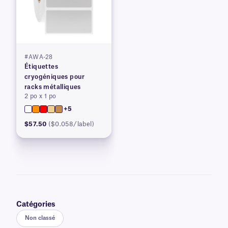
#AWA-28
Étiquettes
cryogéniques pour
racks métalliques
2 po x 1 po
+5
$57.50
($0.058/label)
Catégories
Non classé