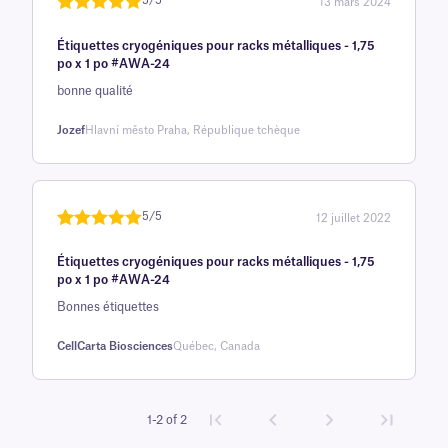
5/5
13 mars 2024
Noté
une
5
sur
Étiquettes cryogéniques pour racks métalliques - 1,75
5 sur la
po x 1 po #AWA-24
base d'
bonne qualité
évaluation
client
Jozef
Hlavní město Praha, République tchèque
5/5
12 juillet 2022
Noté
une
5
sur
Étiquettes cryogéniques pour racks métalliques - 1,75
5 sur la
po x 1 po #AWA-24
base d'
Bonnes étiquettes
évaluation
client
CellCarta Biosciences
Québec, Canada
1-2 of 2