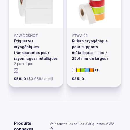
#AWC-28NOT
#TWA-25
Étiquettes
Ruban cryogénique
cryogéniques
pour supports
transparentes pour
métalliques – 1 po /
rayonnages métalliques
25,4 mm de largeur
2 po x 1 po
+1
$58.10
($0.058/label)
$35.10
Produits
Voir toutes les tailles d'étiquettes AWA
connexes