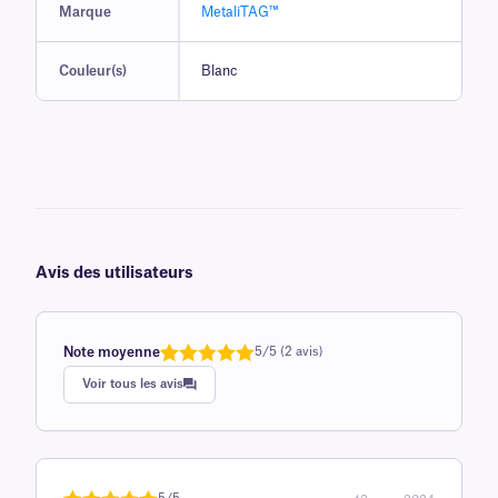
Marque
MetaliTAG™
Couleur(s)
Blanc
Avis des utilisateurs
Note moyenne
5/5 (2 avis)
Note
1
de 5,0
Voir tous les avis
sur 5
basée sur
avis client