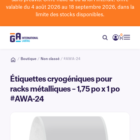
valable du 4 août 2026 au 18 septembre 2026, dans la
limite des stocks disponibles.
0
/
Boutique
/
Non classé
/ #AWA-24
Étiquettes cryogéniques pour
racks métalliques – 1,75 po x 1 po
#AWA-24