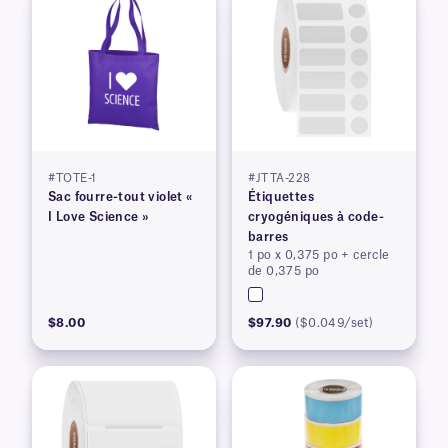
#TOTE-1
#JTTA-228
Sac fourre-tout violet «
Étiquettes
I Love Science »
cryogéniques à code-
barres
1 po x 0,375 po + cercle
de 0,375 po
$8.00
$97.90
($0.049/set)