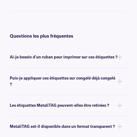
Questions les plus fréquentes
Ai-je besoin d'un ruban pour imprimer sur ces étiquettes ?
Oui, les étiquettes MetaliTAG sont transfert thermique et nécessitent un
ruban pour l'impression. Pour obtenir un résultat optimal, ces étiquettes
Puis-je appliquer ces étiquettes sur congelé déjà congelé
doivent être imprimées avec un ruban
de classe XAR
de même largeur
?
ou plus large.
Non, les étiquettes MetaliTAG s'appliquent mieux à température
ambiante.
Les étiquettes MetaliTAG peuvent-elles être retirées ?
Oui, ces étiquettes sont recouvertes d'un adhésif compatible avec les
gants, qui peut être retiré à température ambiante.
MetaliTAG est-il disponible dans un format transparent ?