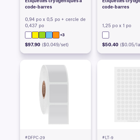
Étiquettes cryogéniques à
Étiquettes cryog
code-barres
code-barres
0,94 po x 0,5 po + cercle de
0,437 po
1,25 po x 1 po
+3
$97.90
($0.049/set)
$50.40
($0.05/la
#DFPC-29
#LT-9