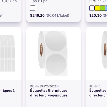
+ 0,437 po
1 po x 1 po
0,79 po x 
et)
$246.20
($0.041/label)
$20.30
($
#DFP/DFPC-202NP
#DFP-4
éniques à
Étiquettes thermiques
Étiquettes
directes cryogéniques
directes c