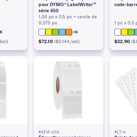
pour DYMO® LabelWriter™
code-barr
série 450
1,04 po x 0,5 po + cercle de
0,375 po
1 po x 0,5 
6
+6
bel)
$72.10
($0.144/set)
$32.90
($
#EF1F-070
#LT-11