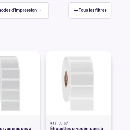
odes d'impression
Tous les filtres
#JTTA-97
 cryogéniques à
Étiquettes cryogéniques à