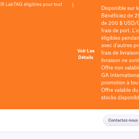
PCR LabTAG éligibles pour tout
|
Disponible sur 
Bénéficiez de 2
de 200 $
USD/
frais de port
. L'
éligibles pendan
avec d'autres pr
Voir Les
frais de livraiso
Détails
livraison ne so
Offre non valabl
GA International
promotion à tout 
Offre valable d
stocks disponibl
Contactez-nous