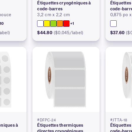
r
Étiquettes cryogéniques à
Étiquettes
code-barres
code-barr
 pouce
3,2 cm x 2,2 cm
0,875 po x
10
+1
abel)
$44.80
($0.045/label)
$37.60
($
#DFPC-24
#JTTA-18
éniques à
Étiquettes thermiques
Étiquettes
directes cryogéniques
code-barr