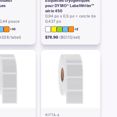
couleur
Étiquettes cryogéniques
ues
pour DYMO® LabelWriter™
série 450
0,94 po x 0,5 po + cercle de
 0,44 pouce
0,437 po
+10
+2
0.028/label)
$78.90
($0.113/set)
#JTTA-4