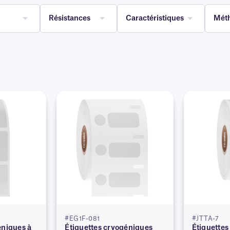
Résistances
Caractéristiques
Méth
#EG1F-081
#JTTA-7
éniques à
Étiquettes cryogéniques
Étiquettes