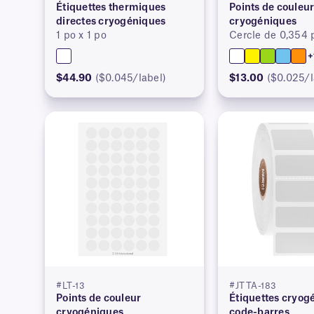
Étiquettes thermiques
Points de couleu
directes cryogéniques
cryogéniques
1 po x 1 po
Cercle de 0,354
+
$44.90
($0.045/label)
$13.00
($0.025/l
#LT-13
#JTTA-183
Points de couleur
Étiquettes cryog
cryogéniques
code-barres