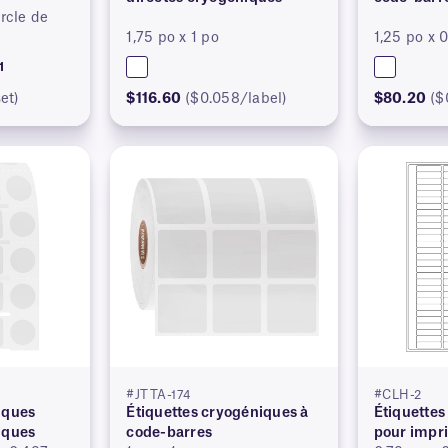
ercle de
1,75 po x 1 po
1,25 po x 
1
et)
$116.60
($0.058/label)
$80.20
($
#JTTA-174
#CLH-2
iques
Étiquettes cryogéniques à
Étiquettes
iques
code-barres
pour impr