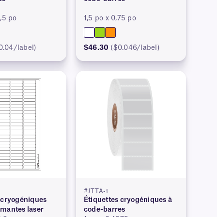
0,5 po
1,5 po x 0,75 po
0.04/label)
$46.30
($0.046/label)
#JTTA-1
 cryogéniques
Étiquettes cryogéniques à
imantes laser
code-barres