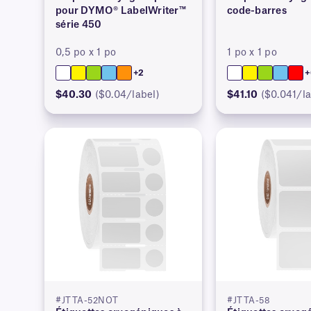
pour DYMO® LabelWriter™
code-barres
série 450
0,5 po x 1 po
1 po x 1 po
+2
+
$40.30
($0.04/label)
$41.10
($0.041/la
#JTTA-52NOT
#JTTA-58