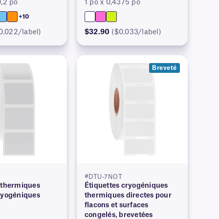
0,2 po
1 po x 0,4375 po
+10
0.022/label)
$32.90
($0.033/label)
Breveté
#DTU-7NOT
 thermiques
Étiquettes cryogéniques
ryogéniques
thermiques directes pour
flacons et surfaces
congelés, brevetées