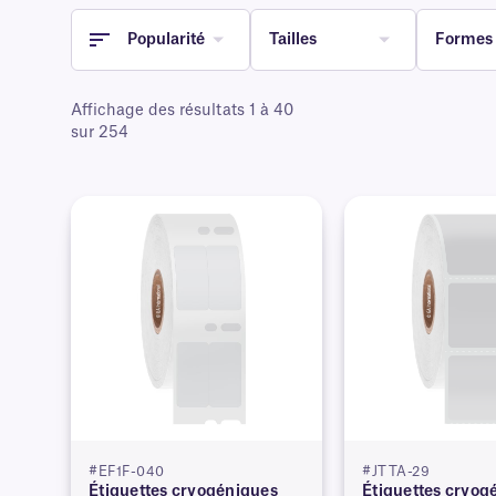
Popularité
Tailles
Formes
Affichage des résultats 1 à 40
sur 254
#EF1F-040
#JTTA-29
Étiquettes cryogéniques
Étiquettes cryog