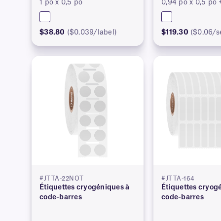
1 po x 0,5 po
0,94 po x 0,5 po 
$38.80
($0.039/label)
$119.30
($0.06/s
#JTTA-22NOT
#JTTA-164
Étiquettes cryogéniques à
Étiquettes cryog
code-barres
code-barres