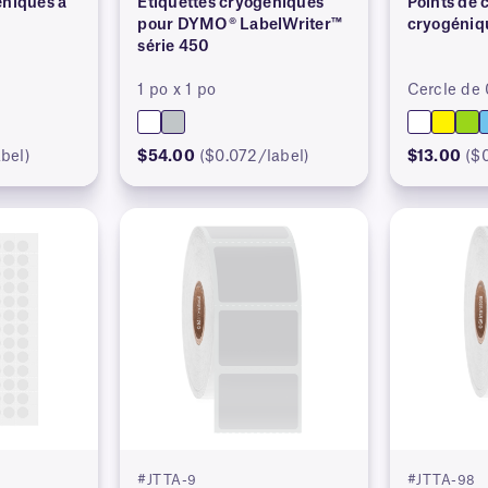
éniques à
Étiquettes cryogéniques
Points de 
pour DYMO® LabelWriter™
cryogéniq
série 450
1 po x 1 po
Cercle de
bel)
$54.00
($0.072/label)
$13.00
($
#JTTA-9
#JTTA-98