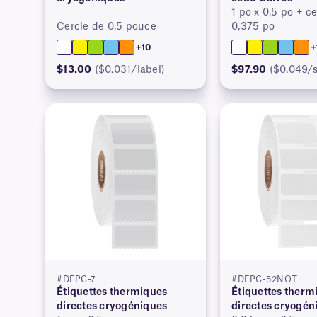
1 po x 0,5 po + c
Cercle de 0,5 pouce
0,375 po
+10
+
$13.00
($0.031/label)
$97.90
($0.049/s
#DFPC-7
#DFPC-52NOT
Étiquettes thermiques
Étiquettes therm
directes cryogéniques
directes cryogén