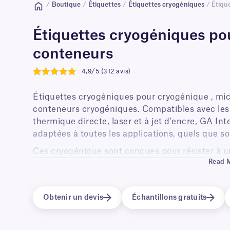
/
Boutique
/
Étiquettes
/
Étiquettes cryogéniques
/ Étiqu
Étiquettes cryogéniques pou
conteneurs
4,9/5 (312 avis)
4.9
Étiquettes cryogéniques pour cryogénique , mic
conteneurs cryogéniques. Compatibles avec les
thermique directe, laser et à jet d'encre, GA In
adaptées à toutes les applications, quels que so
Ces cryogénique sont conçues pour résister à u
Read 
en phase vapeur d'azote liquide (-196 °C), dans 
et -20 °C), ainsi qu'au transport sur de la glac
sont disponibles dans une large gamme de tailles
Obtenir un devis
Échantillons gratuits
s'adaptent à toutes les surfaces et facilitent le