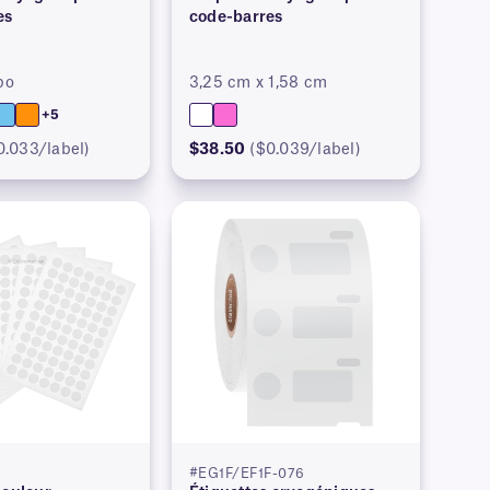
es
code-barres
po
3,25 cm x 1,58 cm
+5
0.033/label)
$38.50
($0.039/label)
#EG1F/EF1F-076