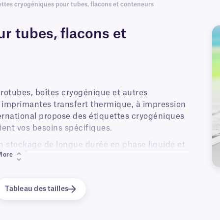
ettes cryogéniques pour tubes, flacons et conteneurs
r tubes, flacons et
rotubes, boîtes cryogénique et autres
 imprimantes transfert thermique, à impression
ternational propose des étiquettes cryogéniques
ient vos besoins spécifiques.
n stockage de longue durée en phase liquide et
More
des congélateurs de laboratoire (-120 °C, -80 °C
e carbonique. Les étiquettes pour congélateurs
, de configurations et de couleurs ; elles
Tableau des tailles
 codage couleur.