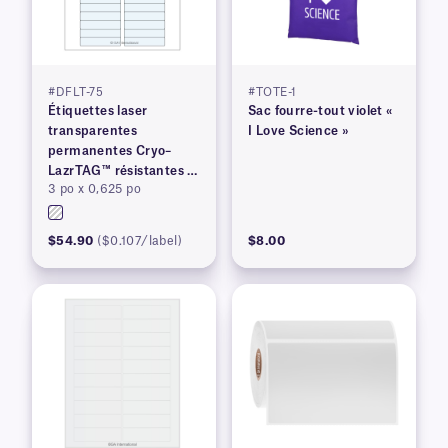
#DFLT-75
#TOTE-1
Étiquettes laser
Sac fourre-tout violet «
transparentes
I Love Science »
permanentes Cryo–
LazrTAG™ résistantes à
3 po x 0,625 po
la cryogénie et à
l'autoclave
$54.90
($0.107/label)
$8.00