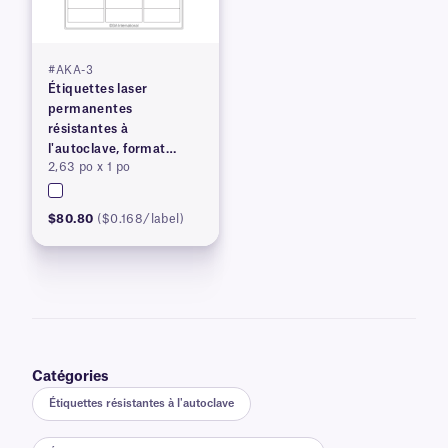
#AKA-3
Étiquettes laser
permanentes
résistantes à
l'autoclave, format
2,63 po x 1 po
lettre américain
$80.80
($0.168/label)
Catégories
Étiquettes résistantes à l'autoclave