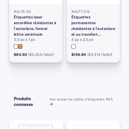
#ALTR-39
#AUTT-216
Étiquettes laser
Étiquettes
amovibles résistantes à
permanentes
l'autoclave, format
résistantes à l'autoclave
lettre américain
et au transfert
3,5 po x 1 po
4 po x 2,5 po
thermique
$84.50
($0.264/label)
$156.90
($0.314/label)
Produits
Voir toutes les tailles d'étiquettes AKA
connexes