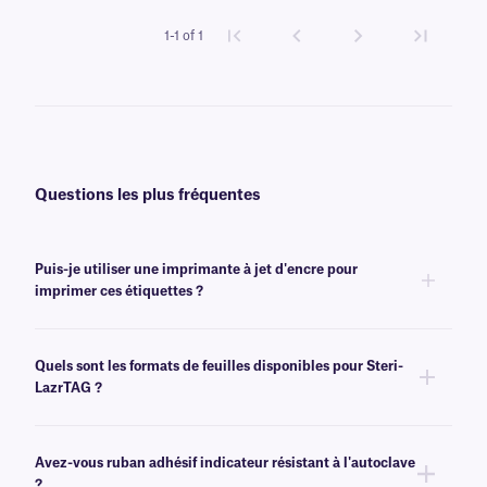
1-1 of 1
Questions les plus fréquentes
Puis-je utiliser une imprimante à jet d'encre pour
imprimer ces étiquettes ?
Non, les étiquettes Steri-LazrTAG sont conçues pour être imprimées à
l'aide d'imprimantes laser de bureau telles que Brother, HP, Canon et
Quels sont les formats de feuilles disponibles pour Steri-
Samsung.
LazrTAG ?
Nos étiquettes Steri-LazrTAG sont disponibles au format lettre américain
(8,5 po x 11 po) et au format A4 européen (210 mm x 297 mm). Pour plus
Avez-vous ruban adhésif indicateur résistant à l'autoclave
d'informations sur les formats disponibles, veuillez consulter notre
?
équipe d'assistance
technique spécialisée.