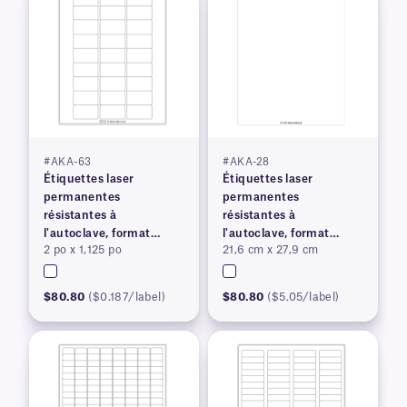
#AKA-63
#AKA-28
Étiquettes laser
Étiquettes laser
permanentes
permanentes
résistantes à
résistantes à
l'autoclave, format
l'autoclave, format
2 po x 1,125 po
21,6 cm x 27,9 cm
lettre américain
lettre américain
$80.80
($0.187/label)
$80.80
($5.05/label)