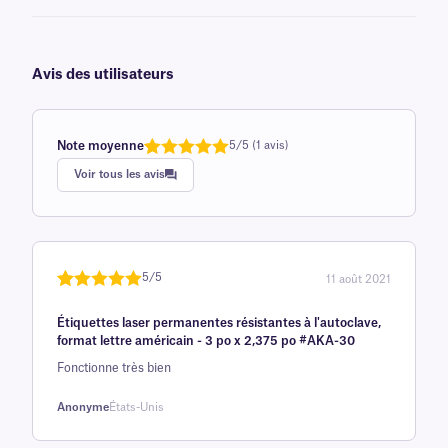
Avis des utilisateurs
Note moyenne
5/5 (1 avis)
Note
1
de 5,0
Voir tous les avis
sur 5
basée sur
avis client
5/5
11 août 2021
Noté
une
5
sur
Étiquettes laser permanentes résistantes à l'autoclave,
5 sur la
format lettre américain - 3 po x 2,375 po #AKA-30
base d'
Fonctionne très bien
évaluation
client
Anonyme
États-Unis