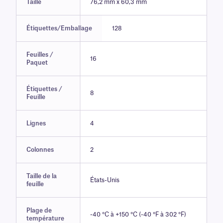
Taille
76,2 mm x 60,3 mm
Étiquettes/Emballage
128
Feuilles /
16
Paquet
Étiquettes /
8
Feuille
Lignes
4
Colonnes
2
Taille de la
États-Unis
feuille
Plage de
-40 °C à +150 °C (-40 °F à 302 °F)
température