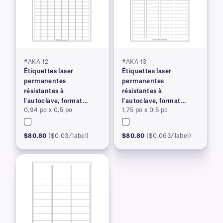
#AKA-12
#AKA-13
Étiquettes laser
Étiquettes laser
permanentes
permanentes
résistantes à
résistantes à
l'autoclave, format
l'autoclave, format
0,94 po x 0,5 po
1,75 po x 0,5 po
lettre américain
lettre américain
$80.80
($0.03/label)
$80.80
($0.063/label)