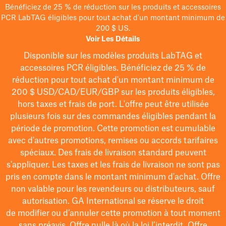
Bénéficiez de 25 % de réduction sur les produits et accessoires
PCR LabTAG éligibles pour tout achat d'un montant minimum de
200 $ US.
Voir Les Détails
Disponible sur les modèles
produits LabTAG
et
accessoires PCR éligibles. Bénéficiez de 25 % de
réduction pour tout achat d'un montant minimum de
200 $
USD/CAD/EUR/GBP
sur les produits éligibles
,
hors taxes et frais de port
. L'offre peut être utilisée
plusieurs fois sur des commandes éligibles pendant la
période de promotion.
Cette promotion est cumulable
avec d'autres promotions, remises ou accords tarifaires
spéciaux.
Des frais de livraison standard peuvent
s'appliquer. Les taxes et les frais de livraison ne sont pas
pris en compte dans le montant minimum d'achat. Offre
non valable pour les revendeurs ou distributeurs, sauf
autorisation. GA International se réserve le droit
de
modifier
ou d’annuler cette promotion à tout moment
sans préavis. Offre nulle là où la loi l’interdit. Offre