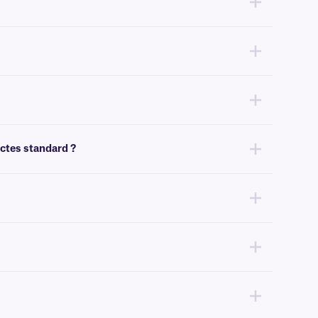
s directes résistantes à la chaleur compatibles avec DYMO.
ectes standard ?
ettes reste lisible et scannable par les lecteurs de codes-barres
s conditions sèches et humides.
ssais préalables afin de déterminer l'adéquation de ce produit à