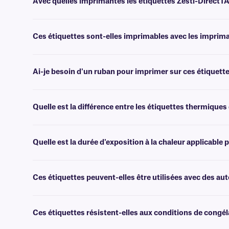
Avec quelles imprimantes les étiquettes Zesti-DirectT
Ces étiquettes résistantes à la chaleur sont compatibles avec la plu
Ces étiquettes sont-elles imprimables avec les impri
Non, elles ne peuvent pas être imprimées avec les imprimantes DYMO
Ai-je besoin d'un ruban pour imprimer sur ces étiquette
Non, les étiquettes Zesti-directTAG ne nécessitent pas de ruban ni 
Quelle est la différence entre les étiquettes thermiques
Contrairement aux étiquettes thermiques directes standard qui noircis
après le processus de chauffage (jusqu'à +95 °C).
Quelle est la durée d'exposition à la chaleur applicable 
Ces étiquettes résistantes à la chaleur peuvent supporter une expo
Ces étiquettes peuvent-elles être utilisées avec des au
Un léger assombrissement/marbrure des étiquettes peut se produire 
chaque application particulière.
Ces étiquettes résistent-elles aux conditions de congél