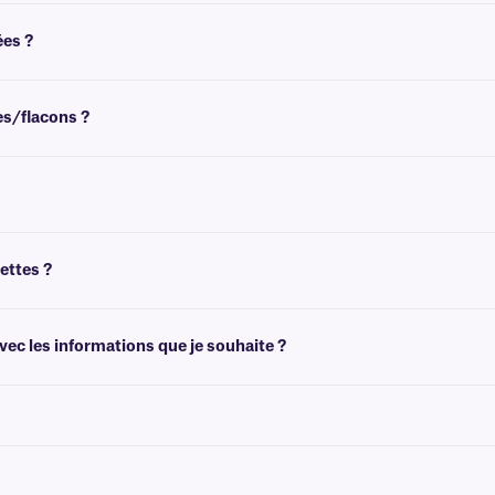
 congélation pouvant atteindre -80 °C (-112 °F). Elles supportent d'être placée
voir été retirées du congélateur.
ées ?
 produits chimiques qui n'est pas conçu pour être retiré facilement.
es/flacons ?
ez des recommandations pour les tailles de flacons/tubes les plus courantes.
 uniquement disponibles en blanc. Pour d'autres options de couleurs, veuillez co
ettes ?
iquettes, tels que BarTender et ZebraDesigner, permettent de créer des modèles
.
ec les informations que je souhaite ?
éimprimées avec des graphiques et des logos, ainsi que des informations variable