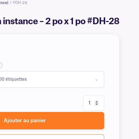
ance)
/ #DH-28
n instance – 2 po x 1 po #DH-28
Ajouter au panier