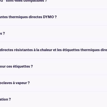
AG™ sont-elles compatibles ?
part des imprimantes thermiques directes courantes.
mantes thermiques directes DYMO ?
. Veuillez consulter nos étiquettes Zesti-DTermo pour les étiquettes thermique
s ?
aucune autre source d'encre pour imprimer.
 directes résistantes à la chaleur et les étiquettes thermiques dir
sent lorsqu'elles sont exposées à la chaleur (≥+70 °C), l'impression de ces étiqu
pour ces étiquettes ?
sition à la chaleur (jusqu'à +95 °C/+203 °F) pendant une heure maximum dans de
toclaves à vapeur ?
après des cycles d'autoclavage standard. Il est recommandé de procéder à des e
ation ?