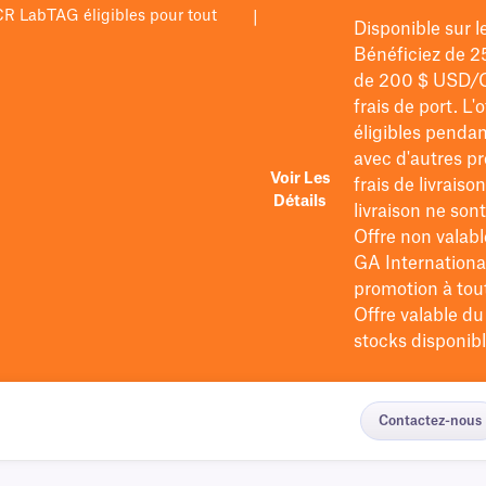
PCR LabTAG éligibles pour tout
|
Disponible sur 
Bénéficiez de 2
de 200 $
USD/
frais de port
. L'
éligibles pendan
avec d'autres pr
Voir Les
frais de livraiso
Détails
livraison ne so
Offre non valabl
GA International
promotion à tout 
Offre valable d
stocks disponibl
Contactez-nous