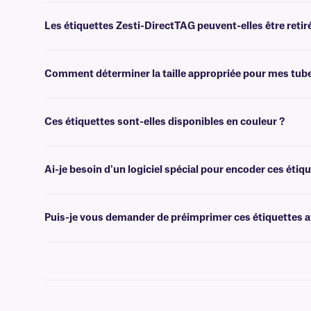
Oui, les étiquettes Zesti-DirectTAG résistent à des températures de
températures élevées, ainsi que d'être chauffées directement après a
Les étiquettes Zesti-DirectTAG peuvent-elles être retir
Non, ces étiquettes sont dotées d'un adhésif permanent résistant aux
Comment déterminer la taille appropriée pour mes tub
Veuillez consulter notre
guide
pratique
des tailles
, où vous trouver
Ces étiquettes sont-elles disponibles en couleur ?
Non, les étiquettes thermiques directes résistantes à la chaleur sont
Ai-je besoin d'un logiciel spécial pour encoder ces étiqu
Oui,
les logiciels
de création de codes-barres ou de conception d'ét
insérer des éléments graphiques dans le gabarit faciliter l'impression
Puis-je vous demander de préimprimer ces étiquettes av
Oui, nous pouvons fournir nos étiquettes résistantes à la chaleur pr
nos options
d'impression personnalisées
.