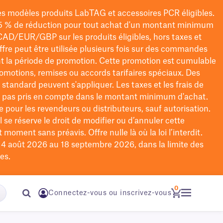
les modèles
produits LabTAG
et accessoires PCR éligibles.
5 % de réduction pour tout achat d'un montant minimum
CAD/EUR/GBP
sur les produits éligibles
, hors taxes et
offre peut être utilisée plusieurs fois sur des commandes
t la période de promotion.
Cette promotion est cumulable
omotions, remises ou accords tarifaires spéciaux.
Des
n standard peuvent s'appliquer. Les taxes et les frais de
nt pas pris en compte dans le montant minimum d'achat.
e pour les revendeurs ou distributeurs, sauf autorisation.
 se réserve le droit de
modifier
ou d’annuler cette
moment sans préavis. Offre nulle là où la loi l’interdit.
u 4 août 2026 au 18 septembre 2026, dans la limite des
es.
0
Connectez-vous ou inscrivez-vous