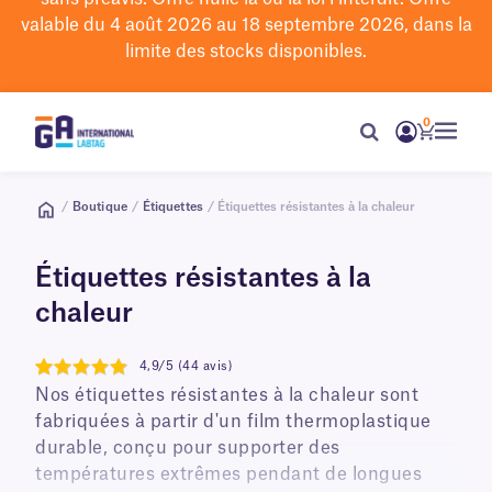
valable du 4 août 2026 au 18 septembre 2026, dans la
limite des stocks disponibles.
0
/
Boutique
/
Étiquettes
/ Étiquettes résistantes à la chaleur
Étiquettes résistantes à la
chaleur
4,9/5 (44 avis)
4.9
Nos étiquettes résistantes à la chaleur sont
fabriquées à partir d'un film thermoplastique
durable, conçu pour supporter des
températures extrêmes pendant de longues