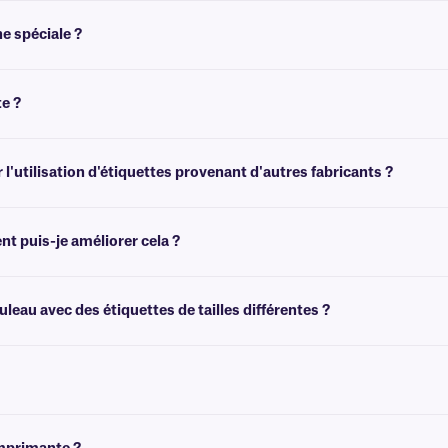
,13 pouces/54 mm. Veuillez contacter notre
équipe d'assistance technique
pou
e spéciale ?
andrin en carton ou en plastique de 1 pouce (25,4 mm).
e ?
dont le mandrin est de 0,5 pouce (12,7 mm). La longueur maximale de ruban util
e que vous souhaitez imprimer, comme indiqué sur la page produit de chaque éti
l'utilisation d'étiquettes provenant d'autres fabricants ?
é avec des étiquettes provenant de divers fabricants tiers.
nt puis-je améliorer cela ?
 ruban encreur. Veuillez consulter cette
page
si vous utilisez le logiciel BarTen
eau avec des étiquettes de tailles différentes ?
mpression sera fermée. Vous avez également la possibilité de calibrer l'imprima
quées sont les mêmes pour l'imprimante ZD411t.
tials de Zebra ou utiliser la version d'essai de 30 jours de BarTender. Veuillez