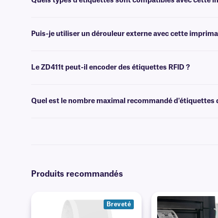
Quels types d'étiquettes sont compatibles avec cette 
Cette imprimante permet d'imprimer divers types d'étiquettes et de 
étiquette spécifique est compatible avec cette imprimante.
Puis-je utiliser un dérouleur externe avec cette imprima
Oui, l'imprimante dispose d'une ouverture à l'arrière pour permettre l
Le ZD411t peut-il encoder des étiquettes RFID ?
Non, le ZD411t n'est pas équipé d'un encodeur RFID. Si vous souhai
équipe d'assistance technique
pour plus d'informations.
Quel est le nombre maximal recommandé d'étiquettes qu
Nous recommandons de ne pas dépasser 500 étiquettes imprimées pa
capable d'imprimer plus d'étiquettes que cela quotidiennement.
Produits recommandés
Breveté