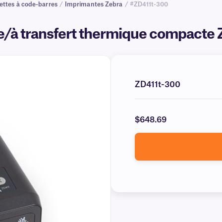
ettes à code-barres
/
Imprimantes Zebra
/ #ZD411t-300
e/à transfert thermique compacte
ZD411t-300
$648.69