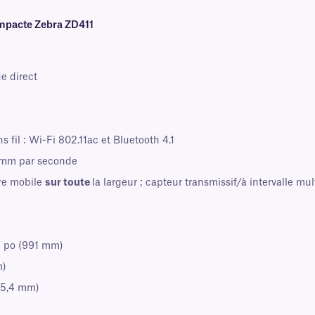
ompacte Zebra ZD411
e direct
ns fil : Wi-Fi 802.11ac et Bluetooth 4.1
 mm par seconde
re mobile
sur toute
la largeur ; capteur transmissif/à intervalle mul
9 po (991 mm)
m)
25,4 mm)