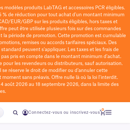
les modèles
produits LabTAG
et accessoires PCR éligibles.
5 % de réduction pour tout achat d'un montant minimum
CAD/EUR/GBP
sur les produits éligibles
, hors taxes et
offre peut être utilisée plusieurs fois sur des commandes
t la période de promotion.
Cette promotion est cumulable
omotions, remises ou accords tarifaires spéciaux.
Des
n standard peuvent s'appliquer. Les taxes et les frais de
nt pas pris en compte dans le montant minimum d'achat.
e pour les revendeurs ou distributeurs, sauf autorisation.
 se réserve le droit de
modifier
ou d’annuler cette
moment sans préavis. Offre nulle là où la loi l’interdit.
u 4 août 2026 au 18 septembre 2026, dans la limite des
es.
0
Connectez-vous ou inscrivez-vous