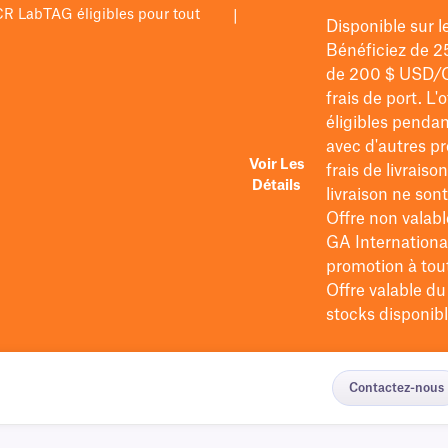
PCR LabTAG éligibles pour tout
|
Disponible sur 
Bénéficiez de 2
de 200 $
USD/
frais de port
. L'
éligibles pendan
avec d'autres pr
Voir Les
frais de livraiso
Détails
livraison ne so
Offre non valabl
GA International
promotion à tout 
Offre valable d
stocks disponibl
Contactez-nous