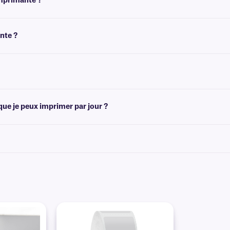
imprimante ?
tags transfert thermique à impression thermique directe. Veuillez contacter notr
nte ?
'alimentation en étiquettes à partir d'une source externe si vous souhaitez utilis
tez disposer d'une imprimante compatible RFID avec le même faible encombremen
e je peux imprimer par jour ?
r jour avec ce modèle. Veuillez contacter notre
équipe d'assistance techniq