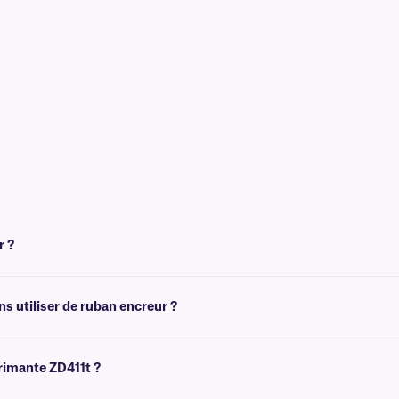
r ?
fert thermique (par exemple, JTTA, AUTT ou FTT). N'hésitez pas à contacter not
s utiliser de ruban encreur ?
nsfert thermique mode thermique direct. L'utilisation d'étiquettes thermiques d
service d'assistance technique
pour obtenir des conseils ou si vous avez des qu
primante ZD411t ?