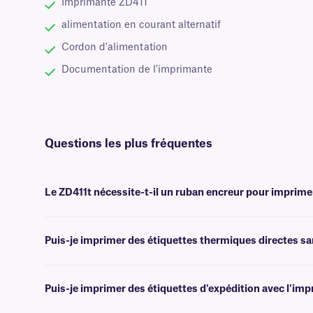
Imprimante ZD411
alimentation en courant alternatif
Cordon d'alimentation
Documentation de l'imprimante
Questions les plus fréquentes
Le ZD411t nécessite-t-il un ruban encreur pour imprime
Non, un ruban encreur n'est nécessaire que pour l'impression trans
Puis-je imprimer des étiquettes thermiques directes san
Oui, cette imprimante peut imprimer transfert thermique en mode tra
processus d'impression sans encre. N'hésitez pas à contacter notre
Puis-je imprimer des étiquettes d'expédition avec l'im