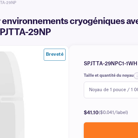
TTA-29NP
ur environnements cryogéniques a
#SPJTTA-29NP
Breveté
SPJTTA-29NPC1-1WH
Taille et quantité du noyau
$41.10
($0.041/label)