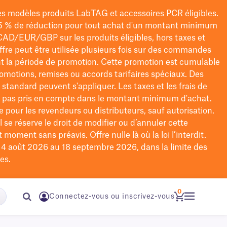
les modèles
produits LabTAG
et accessoires PCR éligibles.
5 % de réduction pour tout achat d'un montant minimum
CAD/EUR/GBP
sur les produits éligibles
, hors taxes et
offre peut être utilisée plusieurs fois sur des commandes
t la période de promotion.
Cette promotion est cumulable
omotions, remises ou accords tarifaires spéciaux.
Des
n standard peuvent s'appliquer. Les taxes et les frais de
nt pas pris en compte dans le montant minimum d'achat.
e pour les revendeurs ou distributeurs, sauf autorisation.
 se réserve le droit de
modifier
ou d’annuler cette
moment sans préavis. Offre nulle là où la loi l’interdit.
u 4 août 2026 au 18 septembre 2026, dans la limite des
es.
0
Connectez-vous ou inscrivez-vous