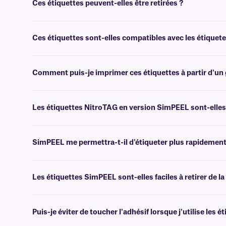
Ces étiquettes peuvent-elles être retirées ?
Non, les étiquettes NitroTAG sont dotées d'un adhésif permanent. Po
Ces étiquettes sont-elles compatibles avec les étique
Non, ces étiquettes ne sont pas compatibles avec les systèmes d'impre
Comment puis-je imprimer ces étiquettes à partir d'un 
Les logiciels
de création de codes-barres ou de conception d'étiquet
faciliter l'impression.
Les étiquettes NitroTAG en version SimPEEL sont-elles
Oui, ces étiquettes sont fabriquées à partir des mêmes matériaux du
SimPEEL me permettra-t-il d'étiqueter plus rapidement
Oui, SimPEEL réduit le temps nécessaire pour étiqueter les flacons et
Les étiquettes SimPEEL sont-elles faciles à retirer de la
Oui, notre technologie SimPEEL est conçue pour faciliter et accélére
Puis-je éviter de toucher l'adhésif lorsque j'utilise les