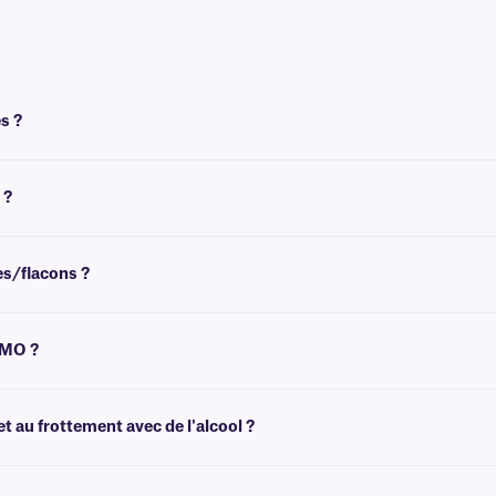
s ?
e et nécessitent un ruban pour l'impression. Ces étiquettes nécessitent un rub
 ?
ature ambiante. Pour l'étiquetage congelé et de tubes déjà congelé , nous reco
es/flacons ?
ez des recommandations pour les tailles de flacons/tubes les plus courantes.
YMO ?
transfert thermique équipée d'un ruban. Pour plus d'informations, vous pouvez c
quez
ici
.
et au frottement avec de l'alcool ?
suyage à court terme avec divers alcools, ainsi qu'aux lingettes désinfectantes c