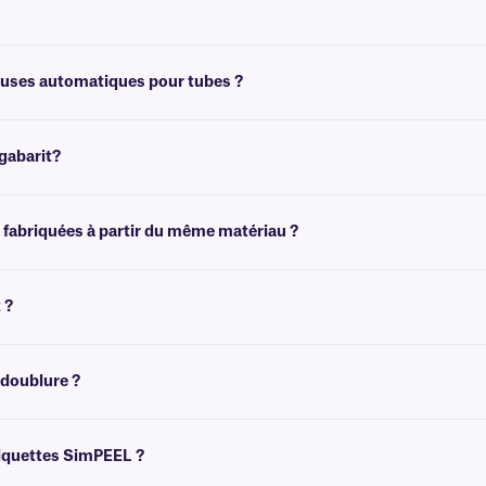
ur les solutions cryogéniques amovibles, cliquez
ici
.
teuses automatiques pour tubes ?
ssion et d'application automatisés. Pour plus de détails, veuillez consulter not
gabarit?
tes permettent de créer des modèles adaptés à la taille de vos étiquettes. Vous
 fabriquées à partir du même matériau ?
rables.
 ?
 les tubes en rendant les étapes de décollement et d'application plus rapides et p
 doublure ?
r le décollement des étiquettes de leur support.
 étiquettes SimPEEL ?