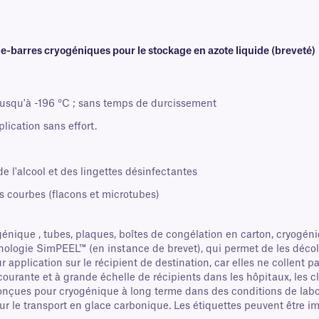
-barres cryogéniques pour le stockage en azote liquide (breveté)
jusqu'à -196 °C ; sans temps de durcissement
ication sans effort.
e l'alcool et des lingettes désinfectantes
s courbes (flacons et microtubes)
ogénique , tubes, plaques, boîtes de congélation en carton, cryogén
nologie SimPEEL™ (en instance de brevet), qui permet de les décol
 application sur le récipient de destination, car elles ne collent p
 courante et à grande échelle de récipients dans les hôpitaux, les cl
 conçues pour cryogénique à long terme dans des conditions de lab
pour le transport en glace carbonique. Les étiquettes peuvent être 