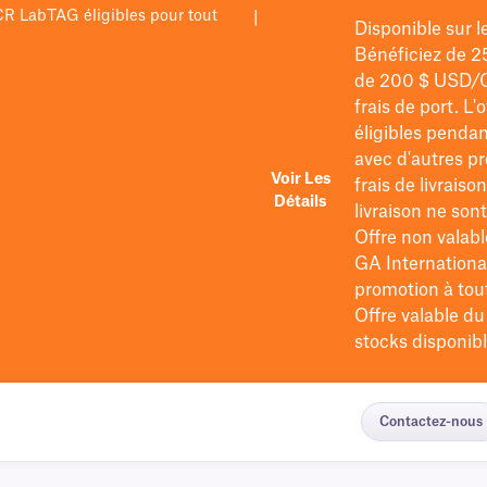
PCR LabTAG éligibles pour tout
|
Disponible sur 
Bénéficiez de 2
de 200 $
USD/
frais de port
. L'
éligibles pendan
avec d'autres pr
Voir Les
frais de livraiso
Détails
livraison ne so
Offre non valabl
GA International
promotion à tout 
Offre valable d
stocks disponibl
Contactez-nous