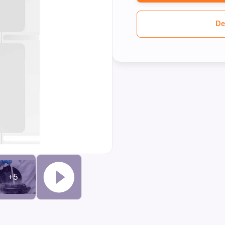
De
+5