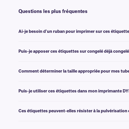
Questions les plus fréquentes
Ai-je besoin d'un ruban pour imprimer sur ces étiquette
Oui, les étiquettes NitroTAG® avec SimPEEL™ sont transfert thermiqu
Puis-je apposer ces étiquettes sur congelé déjà congelé
Non, il est préférable d'appliquer les étiquettes NitroTAG à tempér
cryogéniques spécialement conçues à cet effet.
Comment déterminer la taille appropriée pour mes tub
Veuillez consulter notre
guide
pratique
des tailles
, où vous trouver
Puis-je utiliser ces étiquettes dans mon imprimante D
Non, ces étiquettes sont conçues pour être imprimées à l'aide d'une 
une solution d'étiquettes cryogéniques compatibles avec DYMO, cli
Ces étiquettes peuvent-elles résister à la pulvérisation 
Oui, nos étiquettes NitroTAG résistent à une pulvérisation et à un es