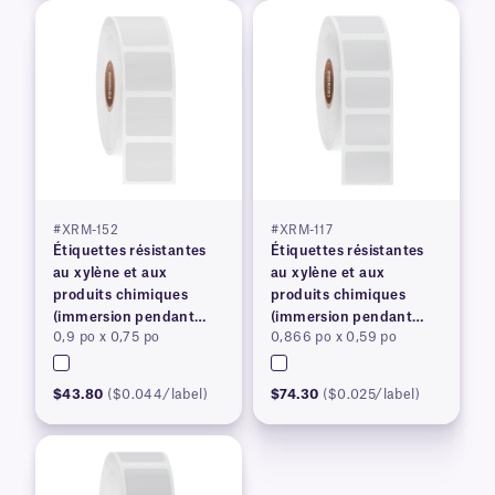
#XRM-152
#XRM-117
Étiquettes résistantes
Étiquettes résistantes
au xylène et aux
au xylène et aux
produits chimiques
produits chimiques
(immersion pendant
(immersion pendant
0,9 po x 0,75 po
0,866 po x 0,59 po
plus de 24 heures)
plus de 24 heures)
$43.80
($0.044/label)
$74.30
($0.025/label)