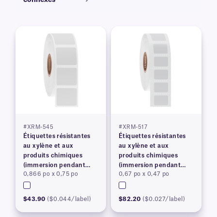
connexes
#XRM-545
#XRM-517
Étiquettes résistantes
Étiquettes résistantes
au xylène et aux
au xylène et aux
produits chimiques
produits chimiques
(immersion pendant
(immersion pendant
0,866 po x 0,75 po
0,67 po x 0,47 po
plus de 24 heures)
plus de 24 heures)
$43.90
($0.044/label)
$82.20
($0.027/label)