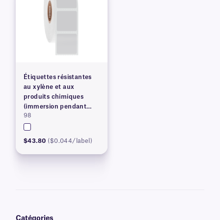
Étiquettes résistantes
au xylène et aux
produits chimiques
(immersion pendant
98
plus de 24 heures) –
0,875 po x 0,875 po
#XRM
$43.80
($0.044/label)
Catégories