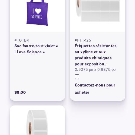
#TOTE-1
#FTT-125
Sac fourre-tout violet «
Étiquettes résistantes
I Love Science »
au xylène et aux
produits chimiques
pour exposition
0,9375 po x 0,9375 po
prolongée
Contactez-nous pour
$8.00
acheter