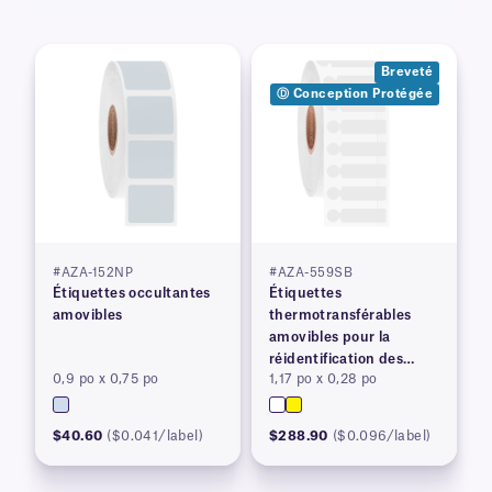
Breveté
Ⓓ Conception Protégée
#AZA-152NP
#AZA-559SB
Étiquettes occultantes
Étiquettes
amovibles
thermotransférables
amovibles pour la
réidentification des
0,9 po x 0,75 po
1,17 po x 0,28 po
lames de microscope,
brevetées
$40.60
($0.041/label)
$288.90
($0.096/label)