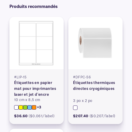
Produits recommandés
#LIP-15
#DFPC-56
Étiquettes en papier
Étiquettes thermiques
mat pour imprimantes
directes cryogéniques
laser et jet d'encre
10 cm x 8,5 cm
3 po x 2 po
+3
$36.60
($0.061/label)
$207.40
($0.207/label)