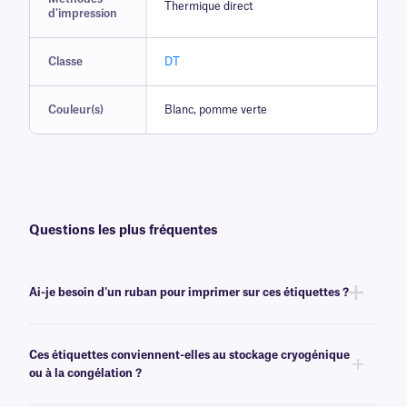
Thermique direct
d'impression
Classe
DT
Couleur(s)
Blanc, pomme verte
Questions les plus fréquentes
Ai-je besoin d'un ruban pour imprimer sur ces étiquettes ?
Non, les étiquettes de la gamme DT ne nécessitent ni encre ni ruban.
Elles peuvent toutefois être imprimées avec certains modèles transfert
Ces étiquettes conviennent-elles au stockage cryogénique
thermique à impression thermique directe ou transfert thermique . Pour
ou à la congélation ?
plus d'informations, veuillez contacter notre
équipe d'assistance
expérimentée
.