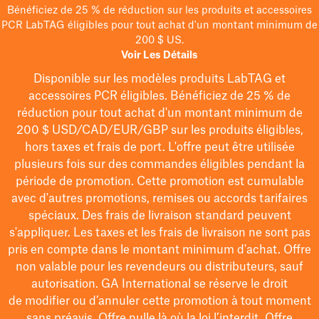
Bénéficiez de 25 % de réduction sur les produits et accessoires
PCR LabTAG éligibles pour tout achat d'un montant minimum de
200 $ US.
Voir Les Détails
Disponible sur les modèles
produits LabTAG
et
accessoires PCR éligibles. Bénéficiez de 25 % de
réduction pour tout achat d'un montant minimum de
200 $
USD/CAD/EUR/GBP
sur les produits éligibles
,
hors taxes et frais de port
. L'offre peut être utilisée
plusieurs fois sur des commandes éligibles pendant la
période de promotion.
Cette promotion est cumulable
avec d'autres promotions, remises ou accords tarifaires
spéciaux.
Des frais de livraison standard peuvent
s'appliquer. Les taxes et les frais de livraison ne sont pas
pris en compte dans le montant minimum d'achat. Offre
non valable pour les revendeurs ou distributeurs, sauf
autorisation. GA International se réserve le droit
de
modifier
ou d’annuler cette promotion à tout moment
sans préavis. Offre nulle là où la loi l’interdit. Offre