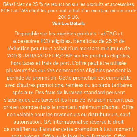
Bénéficiez de 25 % de réduction sur les produits et accessoires
PCR LabTAG éligibles pour tout achat d'un montant minimum de
200 $ US.
Voir Les Détails
Disponible sur les modèles
produits LabTAG
et
accessoires PCR éligibles. Bénéficiez de 25 % de
réduction pour tout achat d'un montant minimum de
200 $
USD/CAD/EUR/GBP
sur les produits éligibles
,
hors taxes et frais de port
. L'offre peut être utilisée
plusieurs fois sur des commandes éligibles pendant la
période de promotion.
Cette promotion est cumulable
avec d'autres promotions, remises ou accords tarifaires
spéciaux.
Des frais de livraison standard peuvent
s'appliquer. Les taxes et les frais de livraison ne sont pas
pris en compte dans le montant minimum d'achat. Offre
non valable pour les revendeurs ou distributeurs, sauf
autorisation. GA International se réserve le droit
de
modifier
ou d’annuler cette promotion à tout moment
sans préavis. Offre nulle là où la loi l’interdit. Offre