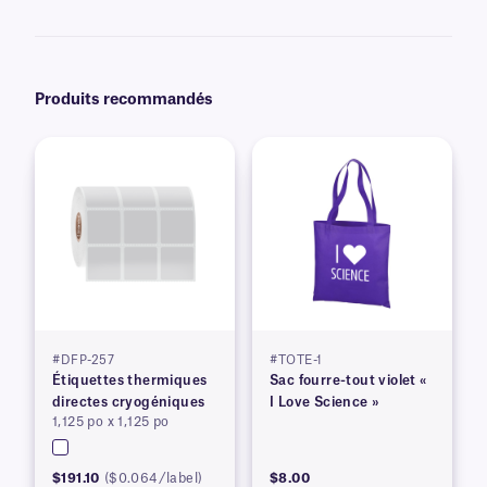
des graphiques et des logos en couleur, ainsi que des informations
variables ou sérialisées provenant d'une base de données. En savoir plus
sur nos options
d'impression personnalisées
.
Produits recommandés
#DFP-257
#TOTE-1
Étiquettes thermiques
Sac fourre-tout violet «
directes cryogéniques
I Love Science »
1,125 po x 1,125 po
$191.10
($0.064/label)
$8.00