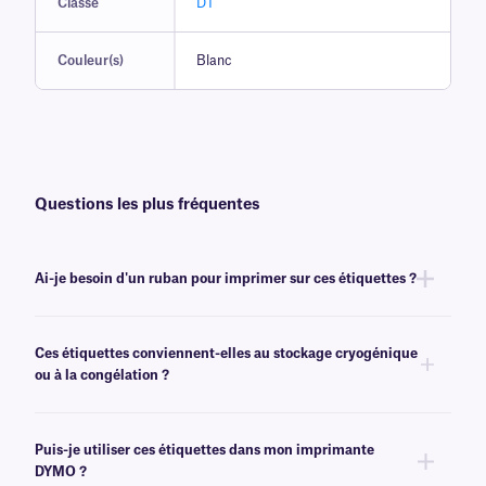
Classe
DT
Couleur(s)
Blanc
Questions les plus fréquentes
Ai-je besoin d'un ruban pour imprimer sur ces étiquettes ?
Non, les étiquettes de la gamme DT ne nécessitent ni encre ni ruban.
Elles peuvent toutefois être imprimées avec certains modèles transfert
Ces étiquettes conviennent-elles au stockage cryogénique
thermique à impression thermique directe ou transfert thermique . Pour
ou à la congélation ?
plus d'informations, veuillez contacter notre
équipe d'assistance
expérimentée
.
Non, nos étiquettes en papier sont destinées à des applications
générales, telles que le classement, et ne sont pas recommandées pour
Puis-je utiliser ces étiquettes dans mon imprimante
les environnements à basse température. Pour les étiquettes thermiques
DYMO ?
directes cryogéniques, nous vous recommandons nos étiquettes
Cryo-