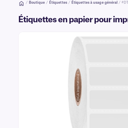
/
Boutique
/
Étiquettes
/
Étiquettes à usage général
/ #D
Étiquettes en papier pour im