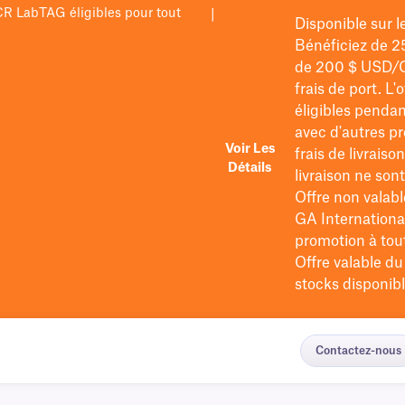
PCR LabTAG éligibles pour tout
|
Disponible sur 
Bénéficiez de 2
de 200 $
USD/
frais de port
. L'
éligibles pendan
avec d'autres pr
Voir Les
frais de livraiso
Détails
livraison ne so
Offre non valabl
GA International
promotion à tout 
Offre valable d
stocks disponibl
Contactez-nous