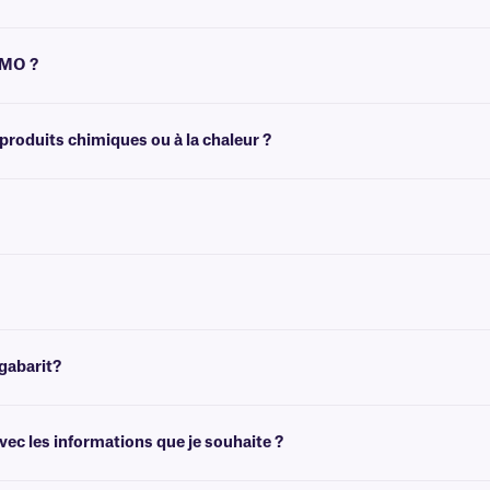
érales, telles que le classement, et ne sont pas recommandées pour les environ
tTAG™.
YMO ?
oient toutes deux classées comme thermiques directes, les étiquettes DYMO ont 
us d'informations, vous pouvez consulter notre
guide d'achat d'imprimantes
.
 produits chimiques ou à la chaleur ?
s lorsqu'elles sont exposées à des températures élevées et ne doivent pas être 
ités.
hésif permanent qui n'est pas conçu pour être retiré facilement. Pour les étique
un codage couleur et une meilleure organisation.
gabarit?
de créer des modèles adaptés à la taille de vos étiquettes. Vous pouvez ensuite 
ec les informations que je souhaite ?
 des graphiques et des logos en couleur, ainsi que des informations variables o