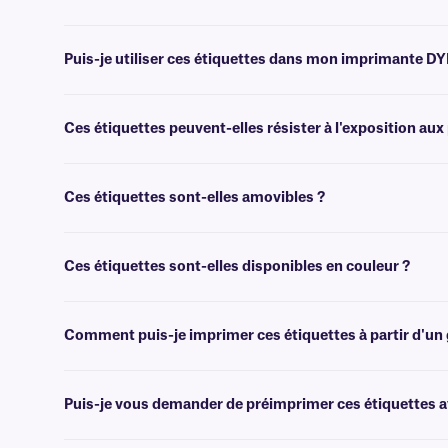
Non, nos étiquettes en papier sont destinées à des applications gén
cryogéniques, nous vous recommandons nos étiquettes
Cryo-Direc
Puis-je utiliser ces étiquettes dans mon imprimante D
Non, bien que les étiquettes de classe DTA et les étiquettes DYMO s
imprimantes, avec les autres étiquettes thermiques directes. Pour pl
Ces étiquettes peuvent-elles résister à l'exposition aux
Non, les étiquettes thermiques directes deviennent entièrement noire
produits chimiques ont un effet similaire et doivent également être év
Ces étiquettes sont-elles amovibles ?
Non, les étiquettes en papier de classe DTA sont recouvertes d'un ad
Ces étiquettes sont-elles disponibles en couleur ?
Oui, nos étiquettes de classe DTA sont disponibles en couleur, pour 
Comment puis-je imprimer ces étiquettes à partir d'un 
Les logiciels
de création de codes-barres ou d'étiquettes permettent 
l'impression.
Puis-je vous demander de préimprimer ces étiquettes av
Oui, nous pouvons fournir nos étiquettes en papier préimprimées avec