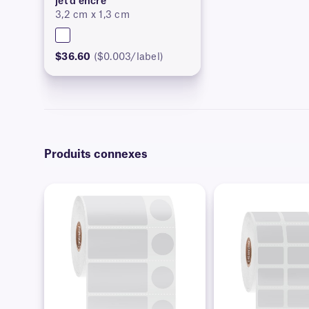
jet d'encre
3,2 cm x 1,3 cm
$36.60
($0.003/label)
Produits connexes