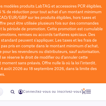
les modèles
produits LabTAG
et accessoires PCR éligibles.
5 % de réduction pour tout achat d'un montant minimum
CAD/EUR/GBP
sur les produits éligibles
, hors taxes et
offre peut être utilisée plusieurs fois sur des commandes
t la période de promotion.
Cette promotion est cumulable
omotions, remises ou accords tarifaires spéciaux.
Des
n standard peuvent s'appliquer. Les taxes et les frais de
nt pas pris en compte dans le montant minimum d'achat.
e pour les revendeurs ou distributeurs, sauf autorisation.
 se réserve le droit de
modifier
ou d’annuler cette
moment sans préavis. Offre nulle là où la loi l’interdit.
u 4 août 2026 au 18 septembre 2026, dans la limite des
es.
0
Connectez-vous ou inscrivez-vous