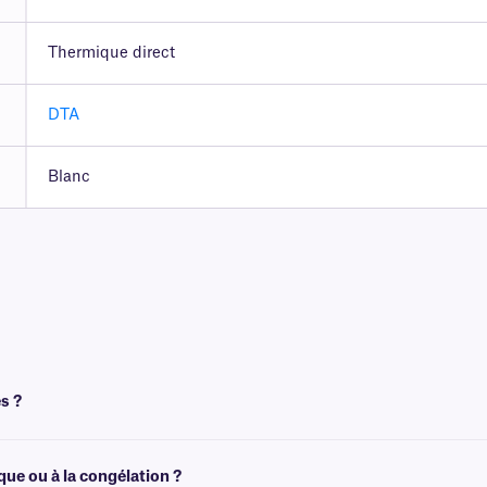
Thermique direct
DTA
Blanc
s ?
les peuvent toutefois être imprimées avec certains modèles transfert thermique t
ue ou à la congélation ?