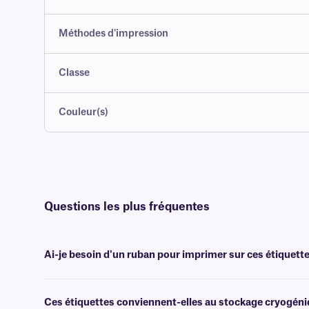
Méthodes d'impression
Classe
Couleur(s)
Questions les plus fréquentes
Ai-je besoin d'un ruban pour imprimer sur ces étiquette
Non, les étiquettes de type DTA ne nécessitent ni encre ni ruban. El
veuillez contacter notre
équipe d'assistance expérimentée
.
Ces étiquettes conviennent-elles au stockage cryogéniq