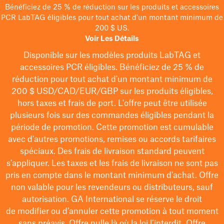
Bénéficiez de 25 % de réduction sur les produits et accessoires
PCR LabTAG éligibles pour tout achat d'un montant minimum de
200 $ US.
Voir Les Détails
Disponible sur les modèles
produits LabTAG
et
accessoires PCR éligibles. Bénéficiez de 25 % de
réduction pour tout achat d'un montant minimum de
200 $
USD/CAD/EUR/GBP
sur les produits éligibles
,
hors taxes et frais de port
. L'offre peut être utilisée
plusieurs fois sur des commandes éligibles pendant la
période de promotion.
Cette promotion est cumulable
avec d'autres promotions, remises ou accords tarifaires
spéciaux.
Des frais de livraison standard peuvent
s'appliquer. Les taxes et les frais de livraison ne sont pas
pris en compte dans le montant minimum d'achat. Offre
non valable pour les revendeurs ou distributeurs, sauf
autorisation. GA International se réserve le droit
de
modifier
ou d’annuler cette promotion à tout moment
sans préavis. Offre nulle là où la loi l’interdit. Offre