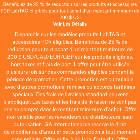
Bénéficiez de 25 % de réduction sur les produits et accessoires
PCR LabTAG éligibles pour tout achat d'un montant minimum de
200 $ US.
Voir Les Détails
Disponible sur les modèles
produits LabTAG
et
accessoires PCR éligibles. Bénéficiez de 25 % de
réduction pour tout achat d'un montant minimum de
200 $
USD/CAD/EUR/GBP
sur les produits éligibles
,
hors taxes et frais de port
. L'offre peut être utilisée
plusieurs fois sur des commandes éligibles pendant la
période de promotion.
Cette promotion est cumulable
avec d'autres promotions, remises ou accords tarifaires
spéciaux.
Des frais de livraison standard peuvent
s'appliquer. Les taxes et les frais de livraison ne sont pas
pris en compte dans le montant minimum d'achat. Offre
non valable pour les revendeurs ou distributeurs, sauf
autorisation. GA International se réserve le droit
de
modifier
ou d’annuler cette promotion à tout moment
sans préavis. Offre nulle là où la loi l’interdit. Offre