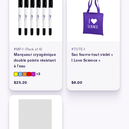
#MP-1 (Pack of 6)
#TOTE-1
Marqueur cryogénique
Sac fourre-tout violet «
double pointe résistant
I Love Science »
à l'eau
+3
$25.20
$8.00