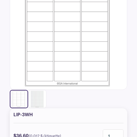
LIP-3WH
$36.60
(0,012 $/étiquette)