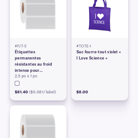
#FJT-5
#TOTE-1
Étiquettes
Sac fourre-tout violet «
permanentes
I Love Science »
résistantes au froid
intense pour
2,5 po x 1 po
imprimantes à transfert
thermique
$81.40
($0.081/label)
$8.00