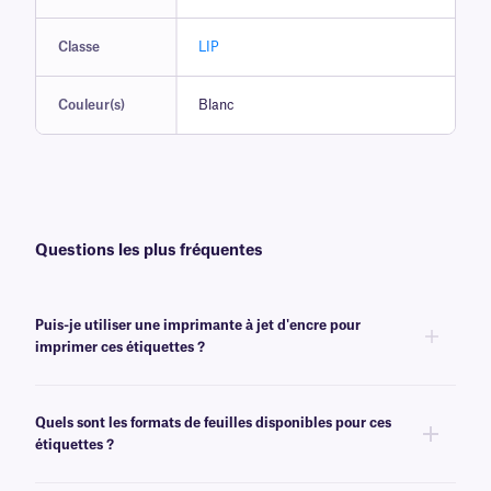
Classe
LIP
Couleur(s)
Blanc
Questions les plus fréquentes
Puis-je utiliser une imprimante à jet d'encre pour
imprimer ces étiquettes ?
Oui, nos étiquettes de classe LIP sont conçues pour produire une
impression de haute qualité avec une imprimante laser de bureau ou une
Quels sont les formats de feuilles disponibles pour ces
imprimante à jet d'encre.
étiquettes ?
Nos étiquettes en feuilles de classe LIP sont disponibles au format lettre