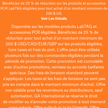
Bénéficiez de 25 % de réduction sur les produits et accessoires
PCR LabTAG éligibles pour tout achat d'un montant minimum de
200 $ US.
Voir Les Détails
Disponible sur les modèles
produits LabTAG
et
accessoires PCR éligibles. Bénéficiez de 25 % de
réduction pour tout achat d'un montant minimum de
200 $
USD/CAD/EUR/GBP
sur les produits éligibles
,
hors taxes et frais de port
. L'offre peut être utilisée
plusieurs fois sur des commandes éligibles pendant la
période de promotion.
Cette promotion est cumulable
avec d'autres promotions, remises ou accords tarifaires
spéciaux.
Des frais de livraison standard peuvent
s'appliquer. Les taxes et les frais de livraison ne sont pas
pris en compte dans le montant minimum d'achat. Offre
non valable pour les revendeurs ou distributeurs, sauf
autorisation. GA International se réserve le droit
de
modifier
ou d’annuler cette promotion à tout moment
sans préavis. Offre nulle là où la loi l’interdit. Offre