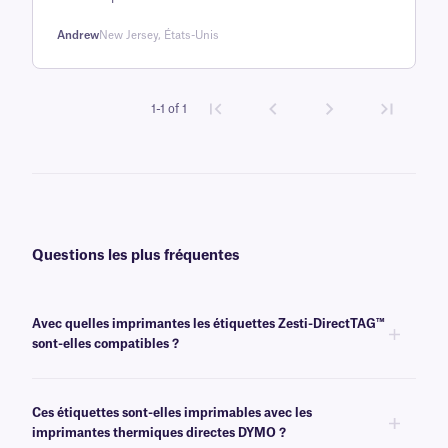
évaluation
client
Andrew
New Jersey, États-Unis
1-1 of 1
Questions les plus fréquentes
Avec quelles imprimantes les étiquettes Zesti-DirectTAG™
sont-elles compatibles ?
Ces étiquettes résistantes à la chaleur sont compatibles avec la plupart
des imprimantes thermiques directes courantes.
Ces étiquettes sont-elles imprimables avec les
imprimantes thermiques directes DYMO ?