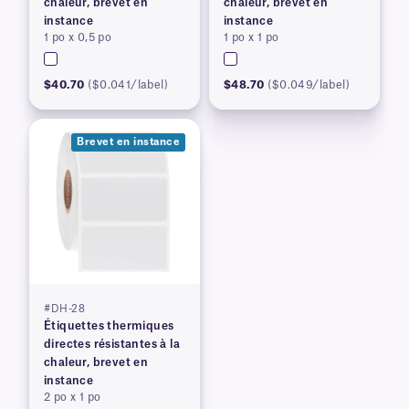
chaleur, brevet en
chaleur, brevet en
instance
instance
1 po x 0,5 po
1 po x 1 po
$40.70
($0.041/label)
$48.70
($0.049/label)
Brevet en instance
#DH-28
Étiquettes thermiques
directes résistantes à la
chaleur, brevet en
instance
2 po x 1 po