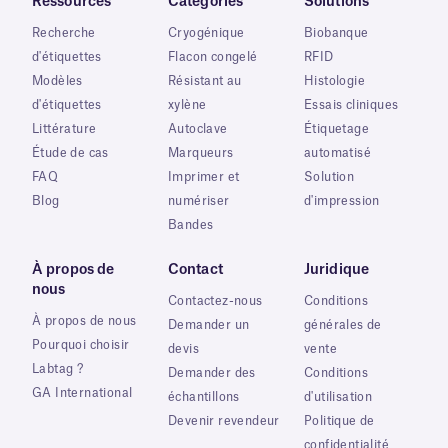
Ressources
Catégories
Solutions
Recherche
Cryogénique
Biobanque
d'étiquettes
Flacon congelé
RFID
Modèles
Résistant au
Histologie
d'étiquettes
xylène
Essais cliniques
Littérature
Autoclave
Étiquetage
Étude de cas
Marqueurs
automatisé
FAQ
Imprimer et
Solution
Blog
numériser
d'impression
Bandes
À propos de
Contact
Juridique
nous
Contactez-nous
Conditions
À propos de nous
Demander un
générales de
Pourquoi choisir
devis
vente
Labtag ?
Demander des
Conditions
GA International
échantillons
d'utilisation
Devenir revendeur
Politique de
confidentialité