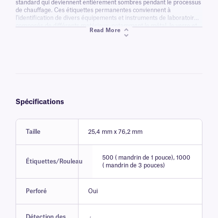
standard qui deviennent entièrement sombres pendant le processus
de chauffage. Ces étiquettes permanentes conviennent à
l'identification de divers équipements et instruments de laboratoire
composés de différents matériaux, notamment le métal, le verre et
Read More
le plastique. Étant donné que ces étiquettes résistent également aux
basses températures (-80 °C/ -112 °F), elles peuvent être utilisées
pour la congélation et le stockage.
*Veuillez noter qu'un léger assombrissement/marbrure des
étiquettes peut se produire après une exposition à des conditions
d'autoclave standard, à de l'eau bouillante ou à des températures
dépassant la limite recommandée. Il est recommandé de procéder à
des tests préalables afin de déterminer l'adéquation de ce produit à
chaque application particulière. (Obtenir des échantillons gratuits)
Spécifications
Taille
25,4 mm x 76,2 mm
500 ( mandrin de 1 pouce), 1000
Étiquettes/Rouleau
( mandrin de 3 pouces)
Perforé
Oui
Détection des