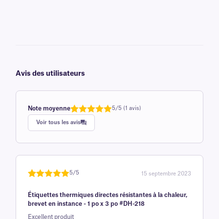
Avis des utilisateurs
Note moyenne
5/5 (1 avis)
Note
1
de 5,0
Voir tous les avis
sur 5
basée sur
avis client
5/5
15 septembre 2023
Noté
une
5
sur
Étiquettes thermiques directes résistantes à la chaleur,
5 sur la
brevet en instance - 1 po x 3 po #DH-218
base d'
Excellent produit