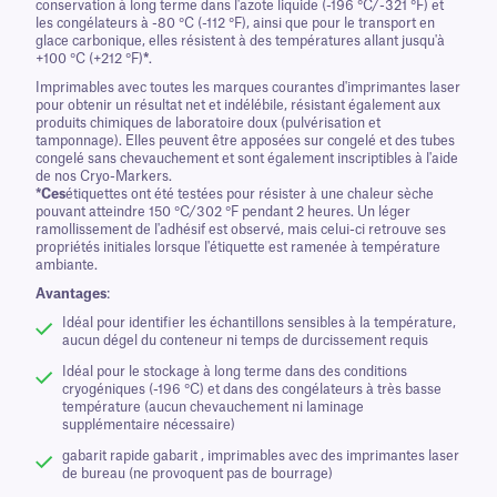
conservation à long terme dans l'azote liquide (-196 °C/-321 °F) et
les congélateurs à -80 °C (-112 °F), ainsi que pour le transport en
glace carbonique, elles résistent à des températures allant jusqu'à
+100 °C (+212 °F)
*
.
Imprimables avec toutes les marques courantes d'imprimantes laser
pour obtenir un résultat net et indélébile, résistant également aux
produits chimiques de laboratoire doux (pulvérisation et
tamponnage). Elles peuvent être apposées sur congelé et des tubes
congelé sans chevauchement et sont également inscriptibles à l'aide
de nos Cryo-Markers.
*Ces
étiquettes ont été testées pour résister à une chaleur sèche
pouvant atteindre 150 °C/302 °F pendant 2 heures. Un léger
ramollissement de l'adhésif est observé, mais celui-ci retrouve ses
propriétés initiales lorsque l'étiquette est ramenée à température
ambiante.
Avantages
:
Idéal pour identifier les échantillons sensibles à la température,
aucun dégel du conteneur ni temps de durcissement requis
Idéal pour le stockage à long terme dans des conditions
cryogéniques (-196 °C) et dans des congélateurs à très basse
température (aucun chevauchement ni laminage
supplémentaire nécessaire)
gabarit rapide gabarit , imprimables avec des imprimantes laser
de bureau (ne provoquent pas de bourrage)