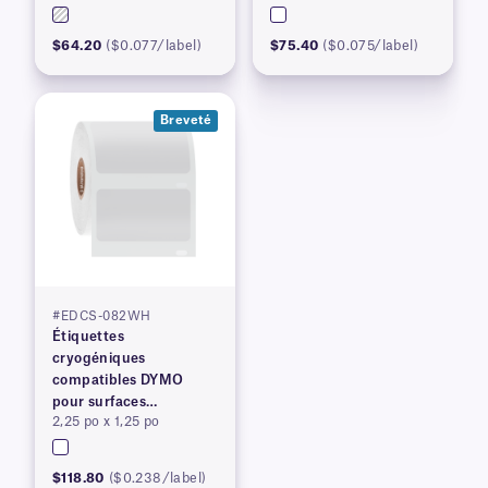
$64.20
($0.077/label)
$75.40
($0.075/label)
Breveté
#EDCS-082WH
Étiquettes
cryogéniques
compatibles DYMO
pour surfaces
2,25 po x 1,25 po
congelées, brevetées
$118.80
($0.238/label)