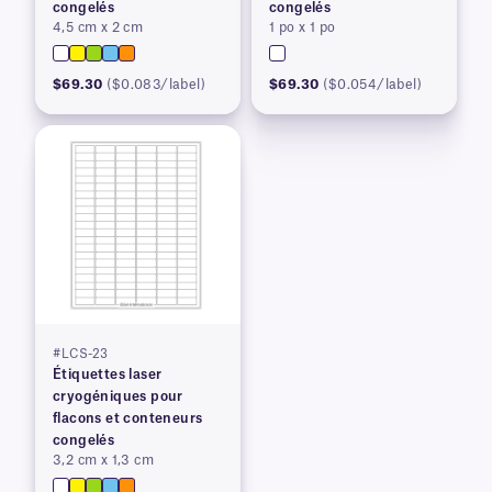
congelés
congelés
4,5 cm x 2 cm
1 po x 1 po
$69.30
($0.083/label)
$69.30
($0.054/label)
#LCS-23
Étiquettes laser
cryogéniques pour
flacons et conteneurs
congelés
3,2 cm x 1,3 cm