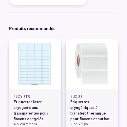
Produits recommandés
#LCY-8TR
#UC-28
Étiquettes laser
Étiquettes
cryogéniques
cryogéniques à
transparentes pour
transfert thermique
flacons congelés
pour flacons et surfaces
4,5 cm x 2 cm
2 po x 1 po
congelés