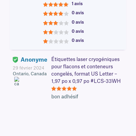
1 avis
5
0 avis
4
0 avis
3
0 avis
2
0 avis
1
Anonyme
Étiquettes laser cryogéniques
pour flacons et conteneurs
29 février 2024
congelés, format US Letter –
Ontario, Canada
1,97 po x 0,97 po #LCS-33WH
5
bon adhésif