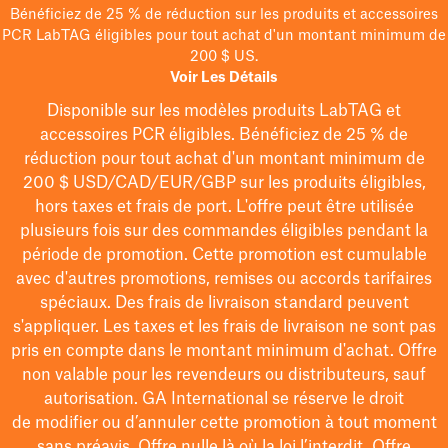
Bénéficiez de 25 % de réduction sur les produits et accessoires
PCR LabTAG éligibles pour tout achat d'un montant minimum de
200 $ US.
Voir Les Détails
Disponible sur les modèles
produits LabTAG
et
accessoires PCR éligibles. Bénéficiez de 25 % de
réduction pour tout achat d'un montant minimum de
200 $
USD/CAD/EUR/GBP
sur les produits éligibles
,
hors taxes et frais de port
. L'offre peut être utilisée
plusieurs fois sur des commandes éligibles pendant la
période de promotion.
Cette promotion est cumulable
avec d'autres promotions, remises ou accords tarifaires
spéciaux.
Des frais de livraison standard peuvent
s'appliquer. Les taxes et les frais de livraison ne sont pas
pris en compte dans le montant minimum d'achat. Offre
non valable pour les revendeurs ou distributeurs, sauf
autorisation. GA International se réserve le droit
de
modifier
ou d’annuler cette promotion à tout moment
sans préavis. Offre nulle là où la loi l’interdit. Offre