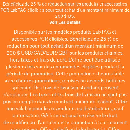
Bénéficiez de 25 % de réduction sur les produits et accessoires
PCR LabTAG éligibles pour tout achat d'un montant minimum de
200 $ US.
Voir Les Détails
Disponible sur les modèles
produits LabTAG
et
accessoires PCR éligibles. Bénéficiez de 25 % de
réduction pour tout achat d'un montant minimum de
200 $
USD/CAD/EUR/GBP
sur les produits éligibles
,
hors taxes et frais de port
. L'offre peut être utilisée
plusieurs fois sur des commandes éligibles pendant la
période de promotion.
Cette promotion est cumulable
avec d'autres promotions, remises ou accords tarifaires
spéciaux.
Des frais de livraison standard peuvent
s'appliquer. Les taxes et les frais de livraison ne sont pas
pris en compte dans le montant minimum d'achat. Offre
non valable pour les revendeurs ou distributeurs, sauf
autorisation. GA International se réserve le droit
de
modifier
ou d’annuler cette promotion à tout moment
sans préavis. Offre nulle là où la loi l’interdit. Offre