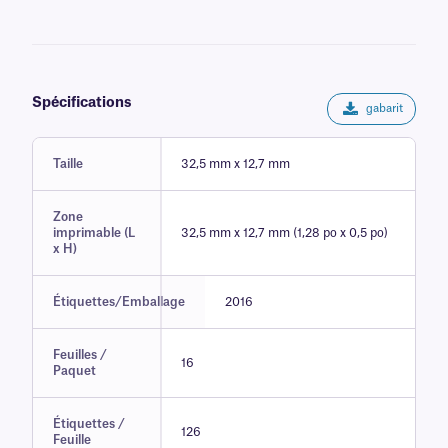
Spécifications
gabarit
Taille
32,5 mm x 12,7 mm
Zone
imprimable (L
32,5 mm x 12,7 mm (1,28 po x 0,5 po)
x H)
Étiquettes/Emballage
2016
Feuilles /
16
Paquet
Étiquettes /
126
Feuille