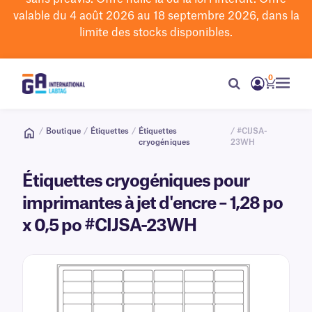
valable du 4 août 2026 au 18 septembre 2026, dans la
limite des stocks disponibles.
0
/
Boutique
/
Étiquettes
/
Étiquettes
/ #CIJSA-
cryogéniques
23WH
Étiquettes cryogéniques pour
imprimantes à jet d'encre – 1,28 po
x 0,5 po #CIJSA-23WH