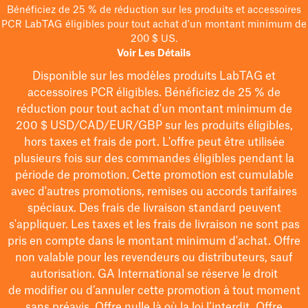
Bénéficiez de 25 % de réduction sur les produits et accessoires
PCR LabTAG éligibles pour tout achat d'un montant minimum de
200 $ US.
Voir Les Détails
Disponible sur les modèles
produits LabTAG
et
accessoires PCR éligibles. Bénéficiez de 25 % de
réduction pour tout achat d'un montant minimum de
200 $
USD/CAD/EUR/GBP
sur les produits éligibles
,
hors taxes et frais de port
. L'offre peut être utilisée
plusieurs fois sur des commandes éligibles pendant la
période de promotion.
Cette promotion est cumulable
avec d'autres promotions, remises ou accords tarifaires
spéciaux.
Des frais de livraison standard peuvent
s'appliquer. Les taxes et les frais de livraison ne sont pas
pris en compte dans le montant minimum d'achat. Offre
non valable pour les revendeurs ou distributeurs, sauf
autorisation. GA International se réserve le droit
de
modifier
ou d’annuler cette promotion à tout moment
sans préavis. Offre nulle là où la loi l’interdit. Offre