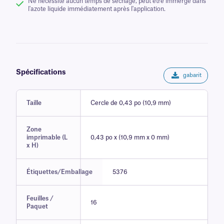
Ne nécessite aucun temps de séchage, peut être immergé dans
l'azote liquide immédiatement après l'application.
Spécifications
gabarit
Taille
Cercle de 0,43 po (10,9 mm)
Zone
imprimable (L
0,43 po x (10,9 mm x 0 mm)
x H)
Étiquettes/Emballage
5376
Feuilles /
16
Paquet