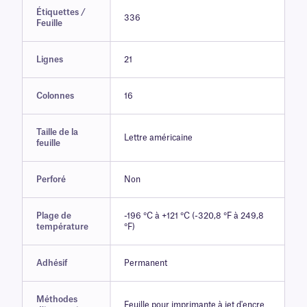
Étiquettes /
336
Feuille
Lignes
21
Colonnes
16
Taille de la
Lettre américaine
feuille
Perforé
Non
Plage de
-196 °C à +121 °C (-320,8 °F à 249,8
température
°F)
Adhésif
Permanent
Méthodes
Feuille pour imprimante à jet d'encre