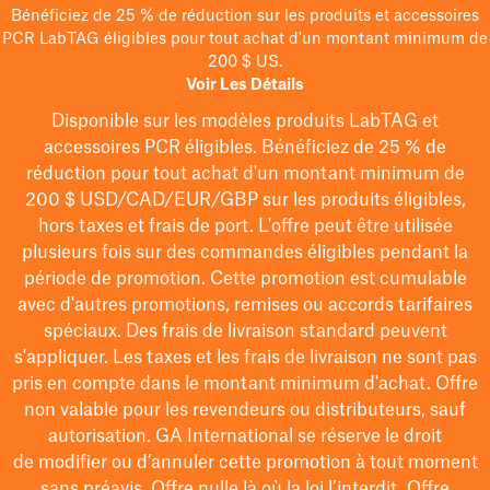
Bénéficiez de 25 % de réduction sur les produits et accessoires
PCR LabTAG éligibles pour tout achat d'un montant minimum de
200 $ US.
Voir Les Détails
Disponible sur les modèles
produits LabTAG
et
accessoires PCR éligibles. Bénéficiez de 25 % de
réduction pour tout achat d'un montant minimum de
200 $
USD/CAD/EUR/GBP
sur les produits éligibles
,
hors taxes et frais de port
. L'offre peut être utilisée
plusieurs fois sur des commandes éligibles pendant la
période de promotion.
Cette promotion est cumulable
avec d'autres promotions, remises ou accords tarifaires
spéciaux.
Des frais de livraison standard peuvent
s'appliquer. Les taxes et les frais de livraison ne sont pas
pris en compte dans le montant minimum d'achat. Offre
non valable pour les revendeurs ou distributeurs, sauf
autorisation. GA International se réserve le droit
de
modifier
ou d’annuler cette promotion à tout moment
sans préavis. Offre nulle là où la loi l’interdit. Offre