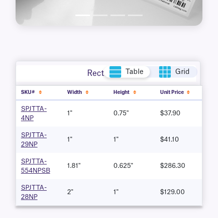
Table
Grid
Rectangle
SKU#
Width
Height
Unit Price
SPJTTA-
1"
0.75"
$37.90
4NP
SPJTTA-
1"
1"
$41.10
29NP
SPJTTA-
1.81"
0.625"
$286.30
554NPSB
SPJTTA-
2"
1"
$129.00
28NP