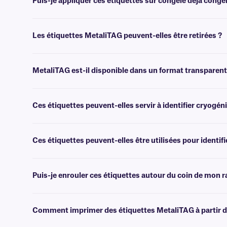
Puis-je appliquer ces étiquettes sur congelé déjà congel
Non, les étiquettes MetaliTAG s'appliquent mieux à température am
Les étiquettes MetaliTAG peuvent-elles être retirées ?
Les étiquettes MetaliTAG sont dotées d'un adhésif permanent. Elles p
MetaliTAG est-il disponible dans un format transparent
Oui, MetaliTAG est disponible dans un format transparent, offrant un
Ces étiquettes peuvent-elles servir à identifier cryogén
Oui, nous proposons des étiquettes MetaliTAG spécialement conçue
Ces étiquettes peuvent-elles être utilisées pour identif
Non, les étiquettes MetaliTAG sont conçues pour les surfaces métalliq
Puis-je enrouler ces étiquettes autour du coin de mon r
Non, les étiquettes MetaliTAG sont particulièrement adaptées aux su
bords ou de les plier, car elles pourraient se décoller partiellement.
Comment imprimer des étiquettes MetaliTAG à partir d