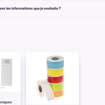
de créer des modèles adaptés à la taille de vos étiquettes. Vous pouvez ensuite 
ec les informations que je souhaite ?
himiques préimprimées avec des graphiques et des logos en couleur, ainsi que des
es
.
éniques