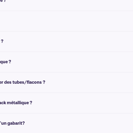
é ?
biante.
euvent toutefois être retirées dans les 24 heures suivant leur application à te
 ?
 effet d'impression directe. Ces
étiquettes transparentes
peuvent être personnal
ique ?
s pour
cryogénique en aluminium
. Elles sont idéales pour identifier les tubes
ier des tubes/flacons ?
ues. Pour découvrir notre large sélection d'étiquettes cryogéniques pour tubes, 
ack métallique ?
rfaces métalliques planes ou légèrement courbées exposées à des conditions cry
'un gabarit?