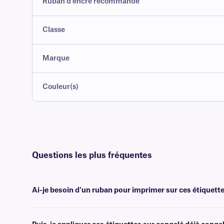
Ruban d'encre recommandé
Classe
Marque
Couleur(s)
Questions les plus fréquentes
Ai-je besoin d'un ruban pour imprimer sur ces étiquette
Oui, les étiquettes MetaliTAG sont transfert thermique et nécessitent