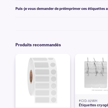
Les logiciels
de création de codes-barres ou d'étiquettes permettent 
l'impression.
Puis-je vous demander de préimprimer ces étiquettes av
Oui, nous pouvons fournir nos étiquettes résistantes aux produits c
données. En savoir plus sur nos options
d'impression personnalisé
Produits recommandés
#CID-02WH
Étiquettes cryog