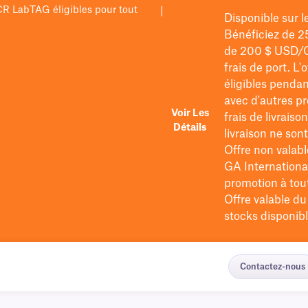
PCR LabTAG éligibles pour tout
|
Disponible sur 
Bénéficiez de 2
de 200 $
USD/
frais de port
. L'
éligibles pendan
avec d'autres pr
Voir Les
frais de livraiso
Détails
livraison ne so
Offre non valabl
GA International
promotion à tout 
Offre valable d
stocks disponibl
Contactez-nous