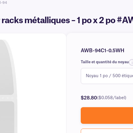
B-94
 racks métalliques – 1 po x 2 po #
AWB-94C1-0.5WH
Taille et quantité du noyau
$28.80
($0.058/label)