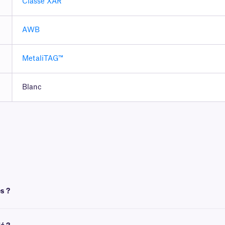
Classe XAR
AWB
MetaliTAG™
Blanc
s ?
 un ruban pour l'impression. Pour obtenir un résultat optimal, ces étiquettes né