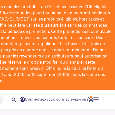
les modèles
produits LabTAG
et accessoires PCR éligibles.
5 % de réduction pour tout achat d'un montant minimum
CAD/EUR/GBP
sur les produits éligibles
, hors taxes et
offre peut être utilisée plusieurs fois sur des commandes
t la période de promotion.
Cette promotion est cumulable
omotions, remises ou accords tarifaires spéciaux.
Des
n standard peuvent s'appliquer. Les taxes et les frais de
nt pas pris en compte dans le montant minimum d'achat.
e pour les revendeurs ou distributeurs, sauf autorisation.
 se réserve le droit de
modifier
ou d’annuler cette
moment sans préavis. Offre nulle là où la loi l’interdit.
u 4 août 2026 au 18 septembre 2026, dans la limite des
es.
0
Connectez-vous ou inscrivez-vous