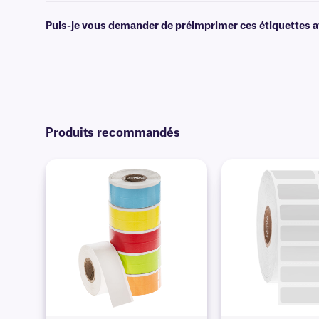
Les logiciels
de création de codes-barres ou d'étiquettes permettent 
l'impression.
Puis-je vous demander de préimprimer ces étiquettes av
Oui, nous pouvons fournir nos étiquettes résistantes aux produits c
données. En savoir plus sur nos options
d'impression personnalisé
Produits recommandés