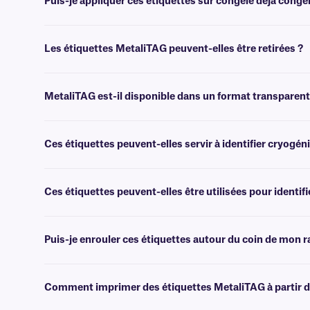
Puis-je appliquer ces étiquettes sur congelé déjà congel
Non, les étiquettes MetaliTAG s'appliquent mieux à température am
Les étiquettes MetaliTAG peuvent-elles être retirées ?
Les étiquettes MetaliTAG sont dotées d'un adhésif permanent. Elles p
MetaliTAG est-il disponible dans un format transparent
Oui, MetaliTAG est disponible dans un format transparent, offrant un
Ces étiquettes peuvent-elles servir à identifier cryogén
Oui, nous proposons des étiquettes MetaliTAG spécialement conçue
Ces étiquettes peuvent-elles être utilisées pour identif
Non, les étiquettes MetaliTAG sont conçues pour les surfaces métalliq
Puis-je enrouler ces étiquettes autour du coin de mon r
Non, les étiquettes MetaliTAG sont particulièrement adaptées aux su
bords ou de les plier, car elles pourraient se décoller partiellement.
Comment imprimer des étiquettes MetaliTAG à partir d