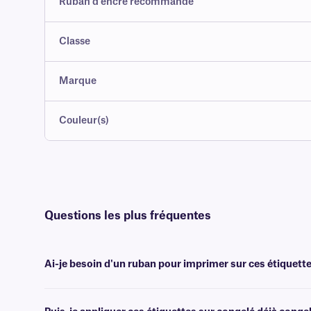
Ruban d'encre recommandé
Classe
Marque
Couleur(s)
Questions les plus fréquentes
Ai-je besoin d'un ruban pour imprimer sur ces étiquette
Oui, les étiquettes MetaliTAG sont transfert thermique et nécessitent