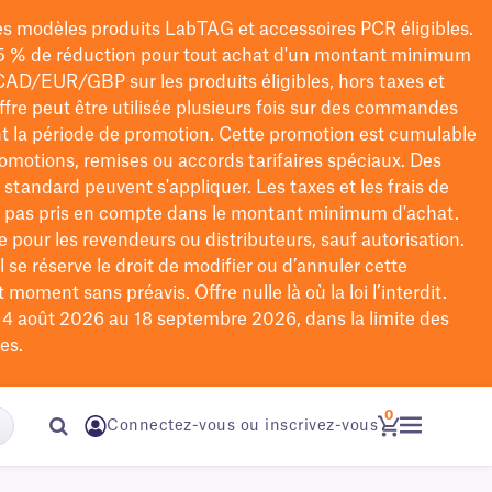
les modèles
produits LabTAG
et accessoires PCR éligibles.
5 % de réduction pour tout achat d'un montant minimum
CAD/EUR/GBP
sur les produits éligibles
, hors taxes et
offre peut être utilisée plusieurs fois sur des commandes
t la période de promotion.
Cette promotion est cumulable
omotions, remises ou accords tarifaires spéciaux.
Des
n standard peuvent s'appliquer. Les taxes et les frais de
nt pas pris en compte dans le montant minimum d'achat.
e pour les revendeurs ou distributeurs, sauf autorisation.
 se réserve le droit de
modifier
ou d’annuler cette
moment sans préavis. Offre nulle là où la loi l’interdit.
u 4 août 2026 au 18 septembre 2026, dans la limite des
es.
0
Connectez-vous ou inscrivez-vous