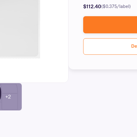
$112.40
($0.375/label)
De
+2