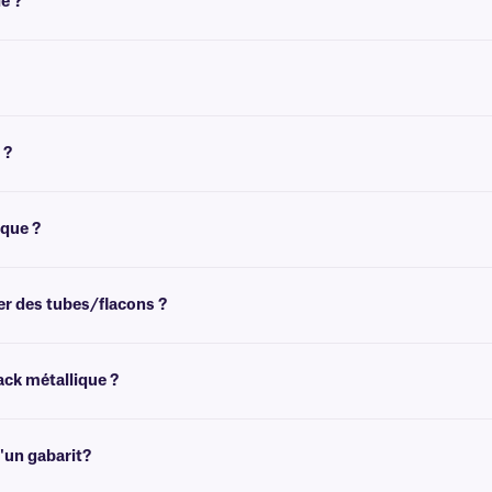
é ?
biante.
euvent toutefois être retirées dans les 24 heures suivant leur application à te
 ?
 effet d'impression directe. Ces
étiquettes transparentes
peuvent être personnal
ique ?
s pour
cryogénique en aluminium
. Elles sont idéales pour identifier les tubes
ier des tubes/flacons ?
ues. Pour découvrir notre large sélection d'étiquettes cryogéniques pour tubes, 
ack métallique ?
rfaces métalliques planes ou légèrement courbées exposées à des conditions cry
'un gabarit?