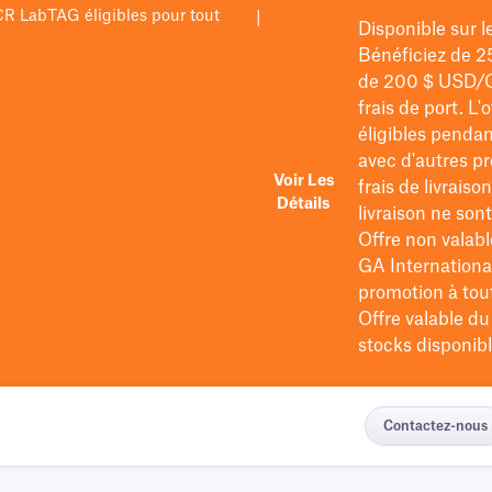
PCR LabTAG éligibles pour tout
|
Disponible sur 
Bénéficiez de 2
de 200 $
USD/
frais de port
. L'
éligibles pendan
avec d'autres pr
Voir Les
frais de livraiso
Détails
livraison ne so
Offre non valabl
GA International
promotion à tout 
Offre valable d
stocks disponibl
Contactez-nous