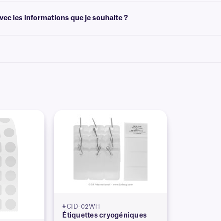
de créer des modèles adaptés à la taille de vos étiquettes. Vous pouvez ensuite 
ec les informations que je souhaite ?
himiques préimprimées avec des graphiques et des logos en couleur, ainsi que des
es
.
#CID-02WH
Étiquettes cryogéniques