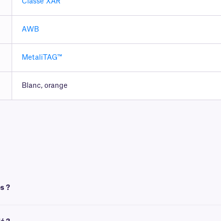
Classe XAR
AWB
MetaliTAG™
Blanc, orange
s ?
 un ruban pour l'impression. Pour obtenir un résultat optimal, ces étiquettes né